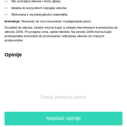
Nie uszkadza włosów i skóry głowy;
Idealna do wszystkich rodzajów włosów;
Wykonana z wysokiej jakości materiałów.
Instrukcje:
Stosować do rozczesywania i rozplątywania pasm.
Grzebień do włosów Janeke można kupić w sklepie internetowym kosmetyków do
włosów ZAYA. Przystępna cena, opinie klientów. Na stronie ZAYA można kupić
profesjonalne kosmetyki do prostowania i odbudowy włosów od znanych
producentów.
Opinije
Dodaj pierwszą opinie
Napisać opinije