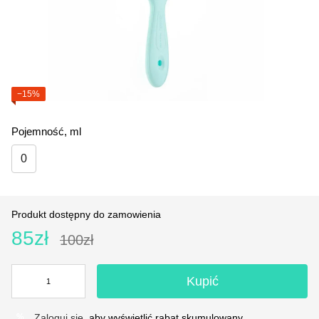
−15%
Pojemność, ml
0
Produkt dostępny do zamowienia
85zł
100zł
Kupić
Zaloguj się
, aby wyświetlić rabat skumulowany
%