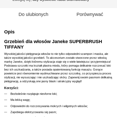
Do ulubionych
Porównywać
Opis
Grzebień dla włosów Janeke SUPERBRUSH
TIFFANY
Wysokiej jakości pielęgnacja włosów to nie tylko odpowiedni szampon i maska, ale
także wysokiej jakości grzebień. To akcesorium zostało stworzone przez włoską
markę Janeke, dzięki któremu stylizacja staje się o wiele łatwiejsza i przyjemniejsza!
Podstawa szczotki ma kształt plastra miodu, który pomaga delikatnie rozczesać loki
bez ich uszkadzania, a także posiada opatentowaną funkcję masażu. Gorące
powietrze jest równomiernie wydmuchiwane przez szczotkę, co przyspiesza proces
stylizacji, nie wysuszając i nie uszkadzając skóry. Zapewnij swoim pasmom delikatną
pielęgnację, a odzyskają one jasny blask i atrakcyjny wygląd!
Korzyści:
Bezboleśnie rozplątuje niesforne loki;
Ma lekką wagę;
Odpowiedni do rozczesywania mokrych i wilgotnych włosów;
Zapobiega elektryzowaniu się pasm;