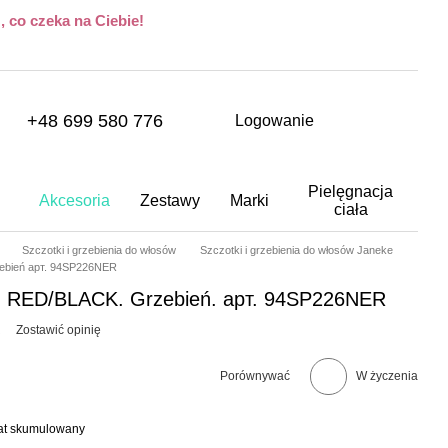
 co czeka na Ciebie!
+48 699 580 776
Logowanie
Pielęgnacja
Akcesoria
Zestawy
Marki
ciała
Szczotki i grzebienia do włosów
Szczotki i grzebienia do włosów Janeke
bień арт. 94SP226NER
RED/BLACK. Grzebień. арт. 94SP226NER
R
Zostawić opinię
Porównywać
W życzenia
bat skumulowany