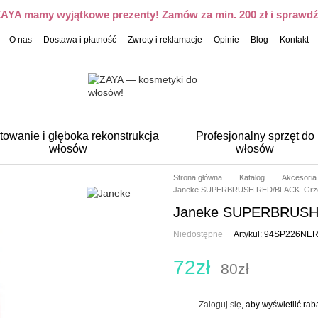
 ZAYA mamy wyjątkowe prezenty! Zamów za min. 200 zł i sprawdź,
O nas
Dostawa i płatność
Zwroty i reklamacje
Opinie
Blog
Kontakt
towanie i głęboka rekonstrukcja
Profesjonalny sprzęt do
włosów
włosów
Strona główna
Katalog
Akcesoria
Janeke SUPERBRUSH RED/BLACK. Grze
Janeke SUPERBRUSH 
Niedostępne
Artykuł: 94SP226NE
72zł
80zł
Zaloguj się
, aby wyświetlić ra
%