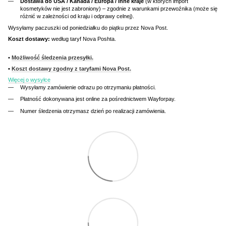
Dostawa do USA / Kanada / Europa / inne kraje
(w których import
kosmetyków nie jest zabroniony) – zgodnie z warunkami przewoźnika (może się
różnić w zależności od kraju i odprawy celnej).
Wysyłamy paczuszki od poniedziałku do piątku przez Nova Post.
Koszt dostawy:
według taryf Nova Poshta.
•
Możliwość śledzenia przesyłki.
•
Koszt dostawy zgodny z taryfami Nova Post.
Więcej o wysyłce
Wysyłamy zamówienie odrazu po otrzymaniu płatności.
Płatność dokonywana jest online za pośrednictwem Wayforpay.
Numer śledzenia otrzymasz dzień po realizacji zamówienia.