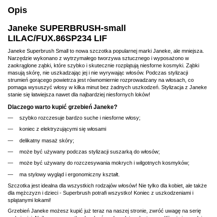
Opis
Janeke SUPERBRUSH-small
LILAC/FUX.86SP234 LIF
Janeke Superbrush Small to nowa szczotka popularnej marki Janeke, ale mniejsza.
Narzędzie wykonano z wytrzymałego tworzywa sztucznego i wyposażono w
zaokrąglone ząbki, które szybko i skutecznie rozplątują niesforne kosmyki. Ząbki
masują skórę, nie uszkadzając jej i nie wyrywając włosów. Podczas stylizacji
strumień gorącego powietrza jest równomiernie rozprowadzany na włosach, co
pomaga wysuszyć włosy w kilka minut bez żadnych uszkodzeń. Stylizacja z Janeke
stanie się łatwiejsza nawet dla najbardziej niesfornych loków!
Dlaczego warto kupić grzebień Janeke?
szybko rozczesuje bardzo suche i niesforne włosy;
koniec z elektryzującymi się włosami
delikatny masaż skóry;
może być używany podczas stylizacji suszarką do włosów;
może być używany do rozczesywania mokrych i wilgotnych kosmyków;
ma stylowy wygląd i ergonomiczny kształt.
Szczotka jest idealna dla wszystkich rodzajów włosów! Nie tylko dla kobiet, ale także
dla mężczyzn i dzieci - Superbrush potrafi wszystko! Koniec z uszkodzeniami i
splątanymi lokami!
Grzebień Janeke możesz kupić już teraz na naszej stronie, zwróć uwagę na serię