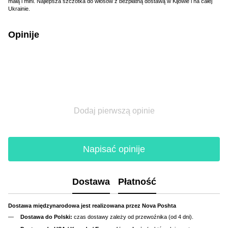
małą i mini. Najlepsza szczotka do włosów z bezpłatną dostawą w Kijowie i na całej
Ukrainie.
Opinije
Dodaj pierwszą opinie
Napisać opinije
Dostawa
Płatność
Dostawa międzynarodowa jest realizowana przez Nova Poshta
Dostawa do Polski:
czas dostawy zależy od przewoźnika (od 4 dni).