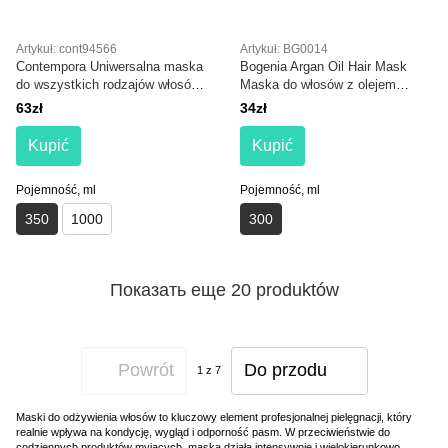
Artykuł: cont94566
Artykuł: BG0014
Contempora Uniwersalna maska
Bogenia Argan Oil Hair Mask
do wszystkich rodzajów włosów
Maska do włosów z olejem
Maska do wszystkich rodzajów
arganowym i ekstraktem z
63zł
34zł
włosów z olejkiem z rokitnika i
kawioru
passiflory.
Kupić
Kupić
Pojemność, ml
Pojemność, ml
350
1000
300
Показать еще 20 produktów
Powrót
Do przodu
1
z 7
Maski do odżywienia włosów to kluczowy element profesjonalnej pielęgnacji, który
realnie wpływa na kondycję, wygląd i odporność pasm. W przeciwieństwie do
codziennych produktów myjących, maska działa intensywnie i wielokierunkowo.