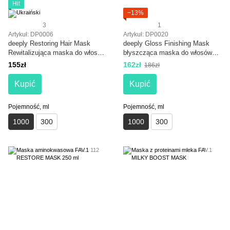
Hit
−13%
3
1
Artykuł: DP0006
Artykuł: DP0020
deeply Restoring Hair Mask
deeply Gloss Finishing Mask
Rewitalizująca maska do włosów
błyszcząca maska do włosów
1000 ml
1000 ml
155zł
162zł
186zł
Kupić
Kupić
Pojemność, ml
Pojemność, ml
1000
300
1000
300