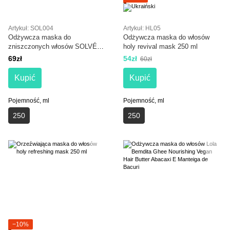
Artykuł: SOL004
Artykuł: HL05
Odżywcza maska do
Odżywcza maska do włosów
zniszczonych włosów SOLVÉE
holy revival mask 250 ml
Nutrisse Mask 250 ml
69zł
54zł
60zł
Kupić
Kupić
Pojemność, ml
Pojemność, ml
250
250
−10%