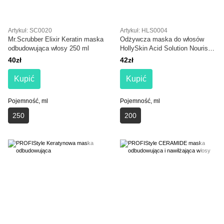
Artykuł: SC0020
Artykuł: HLS0004
Mr.Scrubber Elixir Keratin maska
Odżywcza maska do włosów
odbudowująca włosy 250 ml
HollySkin Acid Solution Nourish
& Smooth Keratin Hair Mask 200
40zł
42zł
ml
Kupić
Kupić
Pojemność, ml
Pojemność, ml
250
200