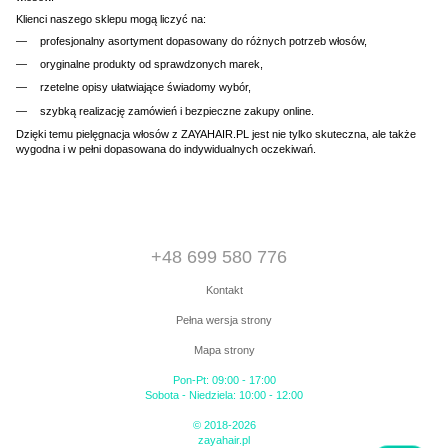
Klienci naszego sklepu mogą liczyć na:
profesjonalny asortyment dopasowany do różnych potrzeb włosów,
oryginalne produkty od sprawdzonych marek,
rzetelne opisy ułatwiające świadomy wybór,
szybką realizację zamówień i bezpieczne zakupy online.
Dzięki temu pielęgnacja włosów z ZAYAHAIR.PL jest nie tylko skuteczna, ale także
wygodna i w pełni dopasowana do indywidualnych oczekiwań.
+48 699 580 776
Kontakt
Pełna wersja strony
Mapa strony
Pon-Pt: 09:00 - 17:00
Sobota - Niedziela: 10:00 - 12:00
© 2018-2026
zayahair.pl