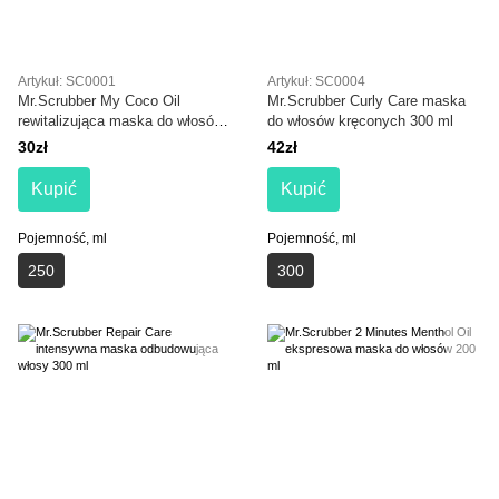
Artykuł: SC0001
Artykuł: SC0004
Mr.Scrubber My Coco Oil
Mr.Scrubber Curly Сare maska
rewitalizująca maska do włosów
do włosów kręconych 300 ml
z olejem kokosowym 250 ml
30zł
42zł
Kupić
Kupić
Pojemność, ml
Pojemność, ml
250
300