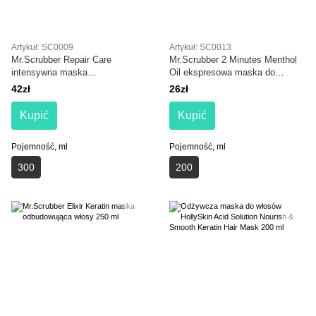
Artykuł: SC0009
Artykuł: SC0013
Mr.Scrubber Repair Care
Mr.Scrubber 2 Minutes Menthol
intensywna maska
Oil ekspresowa maska do
odbudowująca włosy 300 ml
włosów 200 ml
42zł
26zł
Kupić
Kupić
Pojemność, ml
Pojemność, ml
300
200