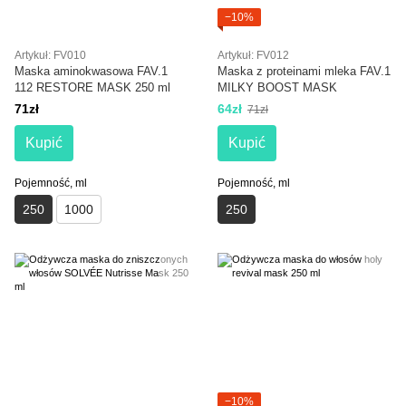
−10%
Artykuł: FV010
Artykuł: FV012
Maska aminokwasowa FAV.1
Maska z proteinami mleka FAV.1
112 RESTORE MASK 250 ml
MILKY BOOST MASK
71zł
64zł
71zł
Kupić
Kupić
Pojemność, ml
Pojemność, ml
250
1000
250
−10%