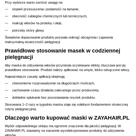
Przy wyborze warto zwrócić uwagę na:
stopień przesuszenia i podatność na łamanie,
obecność zabiegów chemicznych lub termicznych,
reakcję włosów na proteiny i oleje,
potrzeby skóry głowy.
Świadome dopasowanie produktu pozwala uniknąć obciążenia i zapewnia
maksymalną skuteczność pielęgnacji.
Prawidłowe stosowanie masek w codziennej
pielęgnacji
Aby maska do odżywienia włosów przyniosła oczekiwane efekty, kluczowe jest jej
prawidłowe stosowanie. Produkt należy aplikować na umyte, lekko odsączone włosy.
Najważniejsze zasady aplikacji obejmują:
równomierne rozprowadzenie na długościach i końcach,
zachowanie czasu działania zalecanego przez producenta,
dokładne spłukanie bez pozostawiania resztek produktu.
Stosowana 1–2 razy w tygodniu maska staje się solidnym fundamentem skutecznej
rutyny pielęgnacyjnej.
Dlaczego warto kupować maski w ZAYAHAIR.PL
Wybór odpowiedniego sklepu ma ogromne znaczenie dla jakości pielęgnacji. W
ZAYAHAIR.PL stawiamy na starannie wyselekcjonowane produkty do odżywienia
włosów.