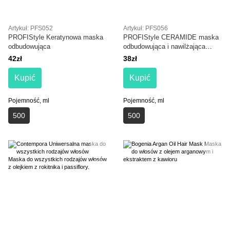
Artykuł: PFS052
Artykuł: PFS056
PROFIStyle Keratynowa maska
PROFIStyle CERAMIDE maska
odbudowująca
odbudowująca i nawilżająca
włosy
42zł
38zł
Kupić
Kupić
Pojemność, ml
Pojemność, ml
500
500