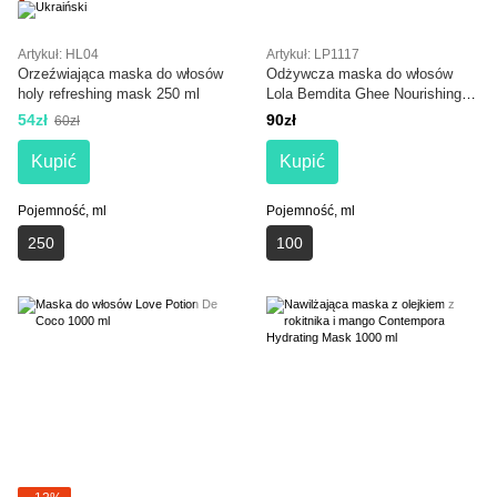
Artykuł: HL04
Artykuł: LP1117
Orzeźwiająca maska do włosów
Odżywcza maska do włosów
holy refreshing mask 250 ml
Lola Bemdita Ghee Nourishing
Vegan Hair Butter Abacaxi E
54zł
90zł
60zł
Manteiga de Bacuri
Kupić
Kupić
Pojemność, ml
Pojemność, ml
250
100