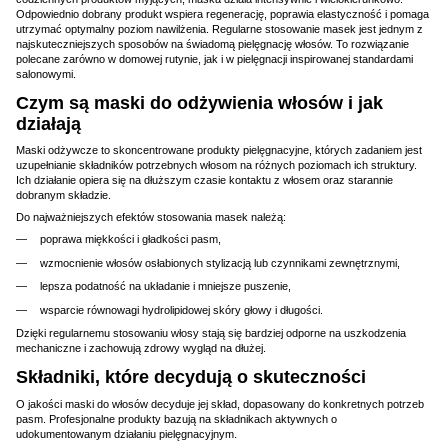
Odpowiednio dobrany produkt wspiera regenerację, poprawia elastyczność i pomaga
utrzymać optymalny poziom nawilżenia. Regularne stosowanie masek jest jednym z
najskuteczniejszych sposobów na świadomą pielęgnację włosów. To rozwiązanie
polecane zarówno w domowej rutynie, jak i w pielęgnacji inspirowanej standardami
salonowymi.
Czym są maski do odżywienia włosów i jak
działają
Maski odżywcze to skoncentrowane produkty pielęgnacyjne, których zadaniem jest
uzupełnianie składników potrzebnych włosom na różnych poziomach ich struktury.
Ich działanie opiera się na dłuższym czasie kontaktu z włosem oraz starannie
dobranym składzie.
Do najważniejszych efektów stosowania masek należą:
poprawa miękkości i gładkości pasm,
wzmocnienie włosów osłabionych stylizacją lub czynnikami zewnętrznymi,
lepsza podatność na układanie i mniejsze puszenie,
wsparcie równowagi hydrolipidowej skóry głowy i długości.
Dzięki regularnemu stosowaniu włosy stają się bardziej odporne na uszkodzenia
mechaniczne i zachowują zdrowy wygląd na dłużej.
Składniki, które decydują o skuteczności
O jakości maski do włosów decyduje jej skład, dopasowany do konkretnych potrzeb
pasm. Profesjonalne produkty bazują na składnikach aktywnych o
udokumentowanym działaniu pielęgnacyjnym.