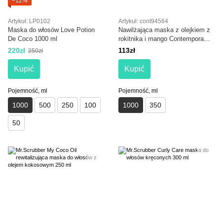
−12%
Artykuł: LP0102
Artykuł: cont94564
Maska do włosów Love Potion
Nawilżająca maska z olejkiem z
De Coco 1000 ml
rokitnika i mango Contempora
Hydrating Mask 1000 ml
220zł
113zł
250zł
Kupić
Kupić
Pojemność, ml
Pojemność, ml
1000
500
250
100
1000
350
50