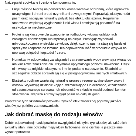
Najczęściej spotykane i cenione komponenty to:
Oleje roślinne tworzą na powierzchni włosa warstwę ochronną, która ogranicza
utratę wilgoci i chroni przed czynnikami zewnętrznymi. Poprawiają elastyczność
pasm oraz nadają im naturalny połysk bez efektu obciążenia. Regularnie
stosowane wspierają wygładzenie łuski włosa i zmniejszają podatność na
uszkodzenia mechaniczne.
Proteiny są kluczowe dla wzmocnienia i odbudowy włosów osłabionych
zabiegami chemicznymi lub stylizacją na ciepło. Pomagają wypełniać
mikrouszkodzenia w strukturze włosa, dzięki czemu pasma stają się bardziej
sprężyste i odporne na łamanie. Ich odpowiednia ilość w produkcie wpływa na
poprawę objętości i gęstości fryzury.
Humektanty odpowiadają za wiązanie i zatrzymywanie wody wewnątrz włosa, co
ma kluczowe znaczenie dla utrzymania optymalnego poziomu nawilżenia. Dzięki
nim włosy są miękkie, elastyczne i mniej podatne na puszenie. Składniki te
szczególnie dobrze sprawdzają się w pielęgnacji włosów suchych i matowych.
Ekstrakty roślinne wspierają naturalne procesy regeneracyjne skóry głowy i
włosów. Wykazują działanie kojące, wzmacniające lub ochronne, w zależności
od zastosowanego surowca. Ich obecność w składzie maski podnosi komfort
stosowania i wspiera zdrowy wygląd pasm na całej długości.
Połączenie tych składników pozwala uzyskać efekt widocznej poprawy jakości
włosów już po kilku zastosowaniach.
Jak dobrać maskę do rodzaju włosów
Dobór odpowiedniej maski powinien uwzględniać nie tylko typ włosów, ale także ich
aktualny stan. Inne potrzeby mają włosy farbowane, inne cienkie, a jeszcze inne
wysokoporowate.