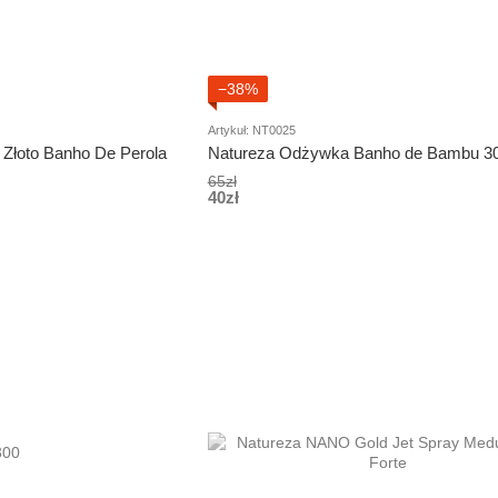
−38%
Artykuł: NT0025
Złoto Banho De Perola
Natureza Odżywka Banho de Bambu 30
65zł
40zł