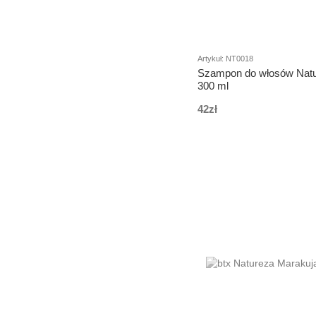
Artykuł: NT0018
Szampon do włosów Nat
300 ml
42zł