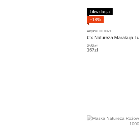
Likwidacja
−18%
Artykuł: NT0021
btx Natureza Marakuja Tu
202zł
167zł