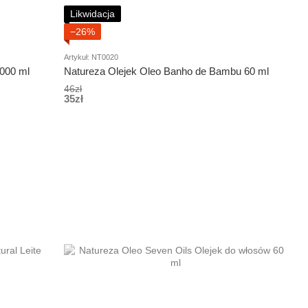
Likwidacja
−26%
Artykuł: NT0020
1000 ml
Natureza Olejek Oleo Banho de Bambu 60 ml
46zł
35zł