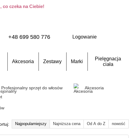
 co czeka na Ciebie!
+48 699 580 776
Logowanie
Pielęgnacja
Akcesoria
Zestawy
Marki
ciała
Profesjonalny sprzęt do włosów
Akcesoria
Najpopularniejszy
Najniższa cena
Od A do Z
nowość
ortuj: