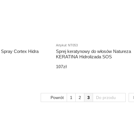
Artykuł: NT053
Spray Cortex Hidra
Sprej keratynowy do włosów Natureza
KERATINA Hidrolizada SOS
107zł
Powrót
1
2
3
Do przodu