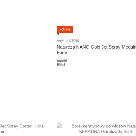
−20%
Artykuł: NT050
Natureza NANO Gold Jet Spray Medula
Forte
112zł
89zł