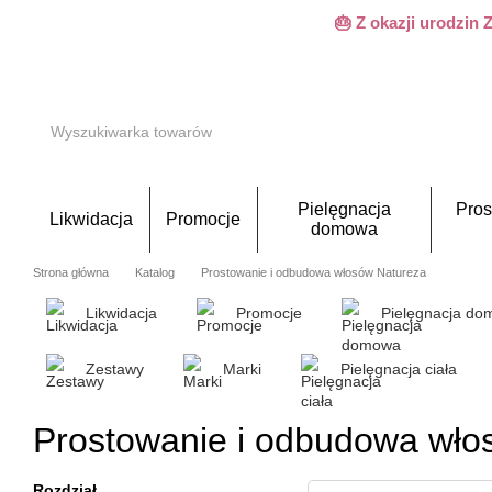
Przejdź do głównej treści
🎂 Z okazji urodzin
Pielęgnacja
Pros
Likwidacja
Promocje
domowa
Strona główna
Katalog
Prostowanie i odbudowa włosów Natureza
Likwidacja
Promocje
Pielęgnacja d
Zestawy
Marki
Pielęgnacja ciała
Prostowanie i odbudowa wło
Rozdział