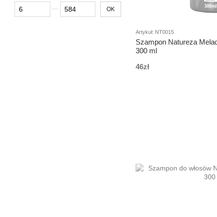
Od Cena, zł
Do Cena, zł
OK
Artykuł: NT0015
Szampon Natureza Mela
300 ml
46zł