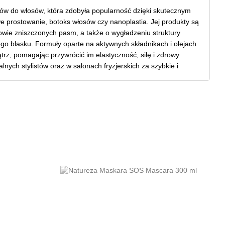
ków do włosów, która zdobyła popularność dzięki skutecznym
 prostowanie, botoks włosów czy nanoplastia. Jej produkty są
owie zniszczonych pasm, a także o wygładzeniu struktury
ego blasku. Formuły oparte na aktywnych składnikach i olejach
rz, pomagając przywrócić im elastyczność, siłę i zdrowy
nych stylistów oraz w salonach fryzjerskich za szybkie i
technologie kosmetyczne z pielęgnacją ukierunkowaną na
 bardzo wymagających włosów. Produkty sprawdzają się
mowej, zapewniając efekt gładkich, zdyscyplinowanych i
awić kondycję swoich włosów i uzyskać efekt salonowej
i odkryj profesjonalną regenerację włosów w domowym