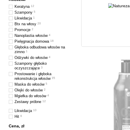
Keratyna
12
Szampony
5
Likwidacja
1
Btx na włosy
20
Promocje
2
Nanoplastia włosów
4
Pielęgnacja domowa
18
Głęboka odbudowa włosów na
zimno
1
Odżywki do włosów
4
Szampony głęboko
oczyszczające
3
Prostowanie i głęboka
rekonstrukcja włosów
35
Maska do włosów
5
Olejki do włosów
2
Mgiełka do włosów
4
Zestawy próbne
12
Likwidacja
10
Hit
6
Cena, zł