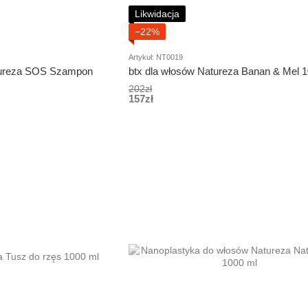
Likwidacja
−22%
Artykuł: NT0019
ureza SOS Szampon
btx dla włosów Natureza Banan & Mel 
202zł
157zł