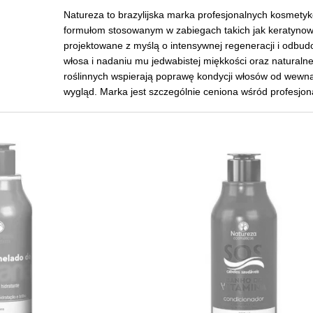
Natureza to brazylijska marka profesjonalnych kosmety
formułom stosowanym w zabiegach takich jak keratynowe
projektowane z myślą o intensywnej regeneracji i odbud
włosa i nadaniu mu jedwabistej miękkości oraz naturaln
roślinnych wspierają poprawę kondycji włosów od wewnąt
wygląd. Marka jest szczególnie ceniona wśród profesjonal
widoczne efekty zabiegów. Natureza łączy nowoczesne 
długotrwałe rezultaty, odpowiadając na potrzeby nawet
zarówno w profesjonalnym użytku, jak i w pielęgnacji do
lśniących włosów.
To doskonały wybór dla osób, które chcą widocznie popr
pielęgnacji. Kup Natureza w naszym sklepie ZAYAHAIR 
zaciszu.