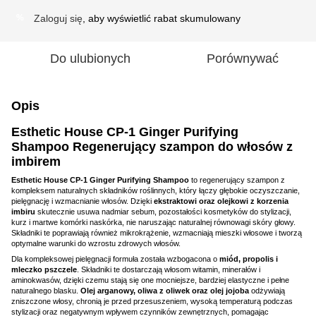
Zaloguj się
, aby wyświetlić rabat skumulowany
%
Do ulubionych
Porównywać
Opis
Esthetic House CP-1 Ginger Purifying
Shampoo Regenerujący szampon do włosów z
imbirem
Esthetic House CP-1 Ginger Purifying Shampoo
to regenerujący szampon z
kompleksem naturalnych składników roślinnych, który łączy głębokie oczyszczanie,
pielęgnację i wzmacnianie włosów. Dzięki
ekstraktowi oraz olejkowi z korzenia
imbiru
skutecznie usuwa nadmiar sebum, pozostałości kosmetyków do stylizacji,
kurz i martwe komórki naskórka, nie naruszając naturalnej równowagi skóry głowy.
Składniki te poprawiają również mikrokrążenie, wzmacniają mieszki włosowe i tworzą
optymalne warunki do wzrostu zdrowych włosów.
Dla kompleksowej pielęgnacji formuła została wzbogacona o
miód, propolis i
mleczko pszczele
. Składniki te dostarczają włosom witamin, minerałów i
aminokwasów, dzięki czemu stają się one mocniejsze, bardziej elastyczne i pełne
naturalnego blasku.
Olej arganowy, oliwa z oliwek oraz olej jojoba
odżywiają
zniszczone włosy, chronią je przed przesuszeniem, wysoką temperaturą podczas
stylizacji oraz negatywnym wpływem czynników zewnętrznych, pomagając