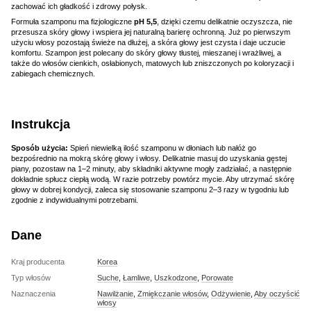
zachować ich gładkość i zdrowy połysk.
Formuła szamponu ma fizjologiczne
pH 5,5
, dzięki czemu delikatnie oczyszcza, nie
przesusza skóry głowy i wspiera jej naturalną barierę ochronną. Już po pierwszym
użyciu włosy pozostają świeże na dłużej, a skóra głowy jest czysta i daje uczucie
komfortu. Szampon jest polecany do skóry głowy tłustej, mieszanej i wrażliwej, a
także do włosów cienkich, osłabionych, matowych lub zniszczonych po koloryzacji i
zabiegach chemicznych.
Instrukcja
Sposób użycia:
Spień niewielką ilość szamponu w dłoniach lub nałóż go
bezpośrednio na mokrą skórę głowy i włosy. Delikatnie masuj do uzyskania gęstej
piany, pozostaw na 1–2 minuty, aby składniki aktywne mogły zadziałać, a następnie
dokładnie spłucz ciepłą wodą. W razie potrzeby powtórz mycie. Aby utrzymać skórę
głowy w dobrej kondycji, zaleca się stosowanie szamponu 2–3 razy w tygodniu lub
zgodnie z indywidualnymi potrzebami.
Dane
Kraj producenta
Korea
Typ włosów
Suche
,
Łamliwe
,
Uszkodzone
,
Porowate
Naznaczenia
Nawilżanie
,
Zmiękczanie włosów
,
Odżywienie
,
Aby oczyścić
włosy