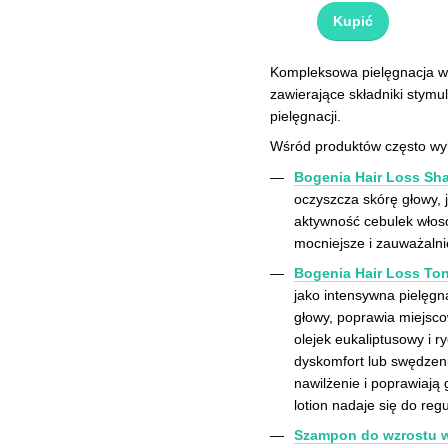
Kupić
Kompleksowa pielęgnacja wł
zawierające składniki stym
pielęgnacji.
Wśród produktów często wyb
Bogenia Hair Loss Sh
oczyszcza skórę głowy, 
aktywność cebulek włoso
mocniejsze i zauważalnie
Bogenia Hair Loss Ton
jako intensywna pielęgn
głowy, poprawia miejsco
olejek eukaliptusowy i 
dyskomfort lub swędzeni
nawilżenie i poprawiają 
lotion nadaje się do re
Szampon do wzrostu w