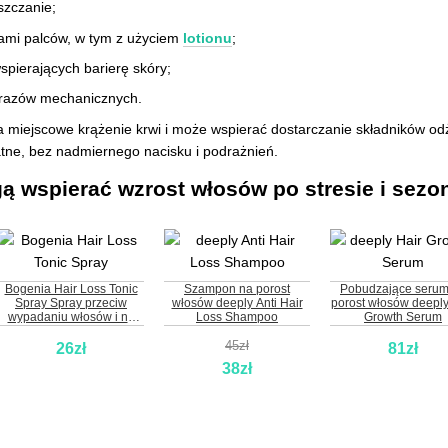
szczanie;
ami palców, w tym z użyciem
lotionu
;
pierających barierę skóry;
urazów mechanicznych.
 miejscowe krążenie krwi i może wspierać dostarczanie składników o
katne, bez nadmiernego nacisku i podrażnień.
gą wspierać wzrost włosów po stresie i se
Bogenia Hair Loss Tonic
Szampon na porost
Pobudzające serum
Spray Spray przeciw
włosów deeply Anti Hair
porost włosów deeply
wypadaniu włosów i na
Loss Shampoo
Growth Serum
porost włosów z imbirem.
45zł
26zł
81zł
38zł