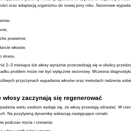
tności oraz adaptacją organizmu do nowej pory roku. Sezonowe wypad
zimie;
ecie;
che powietrze;
tarcie włosów;
o stresu.
niż 2–3 miesiące lub włosy wyraźnie przerzedzają się w okolicy przedział
padku problem może nie być wyłącznie sezonowy. Wczesna diagnostyka 
możliwych przyczynach wypadania włosów oraz metodach radzenia sobi
.
e włosy zaczynają się regenerować
adania wielu osobom wydaje się, że włosy przestają odrastać. W rzeczy
niach. Na pozytywną dynamikę wskazują następujące oznaki:
sów podczas mycia i czesania;