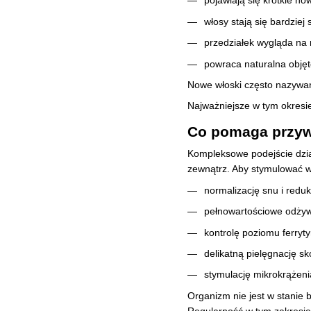
pojawiają się krótkie now
włosy stają się bardziej 
przedziałek wygląda na 
powraca naturalna objęt
Nowe włoski często nazywan
Najważniejsze w tym okresie
Co pomaga przyw
Kompleksowe podejście dzia
zewnątrz. Aby stymulować w
normalizację snu i redu
pełnowartościowe odżywi
kontrolę poziomu ferryty
delikatną pielęgnację sk
stymulację mikrokrążeni
Organizm nie jest w stanie
Regularność w tym zakresie 