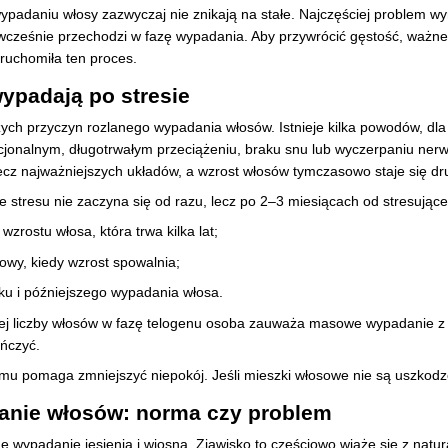
padaniu włosy zazwyczaj nie znikają na stałe. Najczęściej problem wy
ześnie przechodzi w fazę wypadania. Aby przywrócić gęstość, ważne j
uruchomiła ten proces.
ypadają po stresie
szych przyczyn rozlanego wypadania włosów. Istnieje kilka powodów, dla
cjonalnym, długotrwałym przeciążeniu, braku snu lub wyczerpaniu ne
ecz najważniejszych układów, a wzrost włosów tymczasowo staje się dr
stresu nie zaczyna się od razu, lecz po 2–3 miesiącach od stresującego
rostu włosa, która trwa kilka lat;
owy, kiedy wzrost spowalnia;
ku i późniejszego wypadania włosa.
żej liczby włosów w fazę telogenu osoba zauważa masowe wypadanie z
ończyć.
u pomaga zmniejszyć niepokój. Jeśli mieszki włosowe nie są uszkodz
nie włosów: norma czy problem
 wypadanie jesienią i wiosną. Zjawisko to częściowo wiąże się z natu