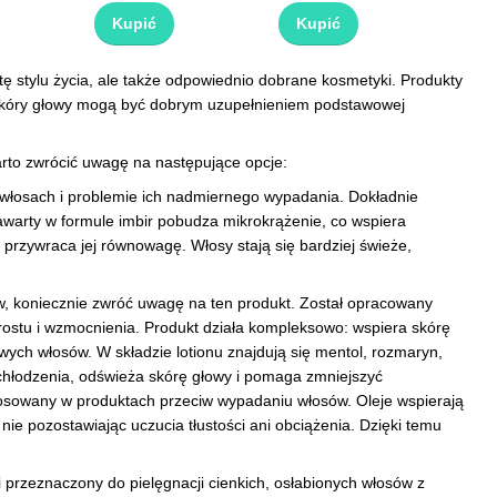
Kupić
Kupić
ę stylu życia, ale także odpowiednio dobrane kosmetyki. Produkty
ę skóry głowy mogą być dobrym uzupełnieniem podstawowej
rto zwrócić uwagę na następujące opcje:
włosach i problemie ich nadmiernego wypadania. Dokładnie
warty w formule imbir pobudza mikrokrążenie, co wspiera
rzywraca jej równowagę. Włosy stają się bardziej świeże,
sów, koniecznie zwróć uwagę na ten produkt. Został opracowany
rostu i wzmocnienia. Produkt działa kompleksowo: wspiera skórę
ych włosów. W składzie lotionu znajdują się mentol, rozmaryn,
o chłodzenia, odświeża skórę głowy i pomaga zmniejszyć
stosowany w produktach przeciw wypadaniu włosów. Oleje wspierają
nie pozostawiając uczucia tłustości ani obciążenia. Dzięki temu
ki przeznaczony do pielęgnacji cienkich, osłabionych włosów z