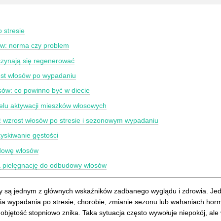
 stresie
w: norma czy problem
czynają się regenerować
st włosów po wypadaniu
sów: co powinno być w diecie
celu aktywacji mieszków włosowych
ć wzrost włosów po stresie i sezonowym wypadaniu
zyskiwanie gęstości
udowę włosów
ą pielęgnację do odbudowy włosów
sy są jednym z głównych wskaźników zadbanego wyglądu i zdrowia. Jed
ia wypadania po stresie, chorobie, zmianie sezonu lub wahaniach ho
a objętość stopniowo znika. Taka sytuacja często wywołuje niepokój, 