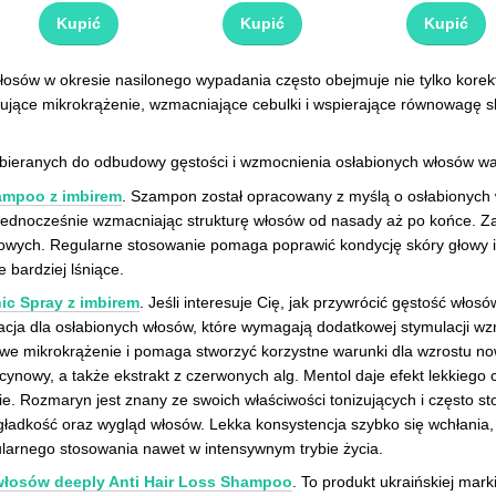
Kupić
Kupić
Kupić
osów w okresie nasilonego wypadania często obejmuje nie tylko korekt
ulujące mikrokrążenie, wzmacniające cebulki i wspierające równowag
ieranych do odbudowy gęstości i wzmocnienia osłabionych włosów wa
ampoo z imbirem
. Szampon został opracowany z myślą o osłabionych 
jednocześnie wzmacniając strukturę włosów od nasady aż po końce. Za
wych. Regularne stosowanie pomaga poprawić kondycję skóry głowy i p
 bardziej lśniące.
ic Spray z imbirem
. Jeśli interesuje Cię, jak przywrócić gęstość wło
acja dla osłabionych włosów, które wymagają dodatkowej stymulacji wz
we mikrokrążenie i pomaga stworzyć korzystne warunki dla wzrostu now
rycynowy, a także ekstrakt z czerwonych alg. Mentol daje efekt lekkieg
e. Rozmaryn jest znany ze swoich właściwości tonizujących i często 
gładkość oraz wygląd włosów. Lekka konsystencja szybko się wchłania, 
gularnego stosowania nawet w intensywnym trybie życia.
łosów deeply Anti Hair Loss Shampoo
. To produkt ukraińskiej mar