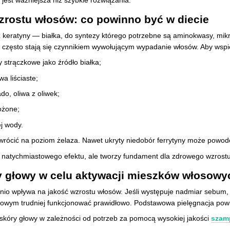
zrostu włosów: co powinno być w diecie
z keratyny — białka, do syntezy którego potrzebne są aminokwasy, mik
ii często stają się czynnikiem wywołującym wypadanie włosów. Aby wsp
ny strączkowe jako źródło białka;
a liściaste;
do, oliwa z oliwek;
ożone;
ej wody.
rócić na poziom żelaza. Nawet ukryty niedobór ferrytyny może powo
e natychmiastowego efektu, ale tworzy fundament dla zdrowego wzrostu
y głowy w celu aktywacji mieszków włosowy
nio wpływa na jakość wzrostu włosów. Jeśli występuje nadmiar sebum, 
owym trudniej funkcjonować prawidłowo. Podstawowa pielęgnacja pow
skóry głowy w zależności od potrzeb za pomocą wysokiej jakości
szam