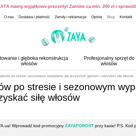
 ZAYA mamy wyjątkowe prezenty! Zamów za min. 200 zł i sprawdź,
O nas
Dostawa i płatność
Zwroty i reklamacje
Opinie
Blog
Kontakt
towanie i głęboka rekonstrukcja
Profesjonalny sprzęt do
włosów
włosów
włosów po stresie i sezonowym wypadaniu: jak przywrócić gęstość i odzyskać siłę włosów
ów po stresie i sezonowym wypa
zyskać siłę włosów
AYA.ua! Wprowadź kod promocyjny
ZAYAPOROST
przy kasie! P.S. Kod 