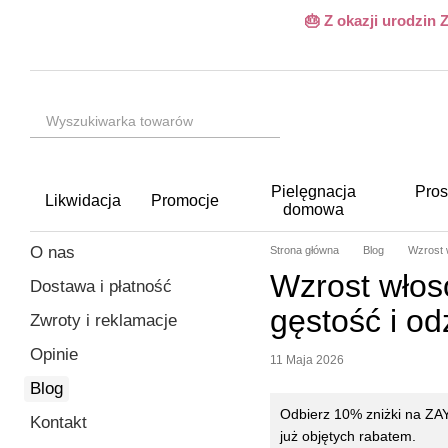
Przejdź do głównej treści
🎂 Z okazji urodzin
Pielęgnacja
Pros
Likwidacja
Promocje
domowa
O nas
Strona główna
Blog
Wzrost 
Wzrost włos
Dostawa i płatność
gęstość i od
Zwroty i reklamacje
Opinie
11 Maja 2026
Blog
Odbierz 10% zniżki na Z
Kontakt
już objętych rabatem.