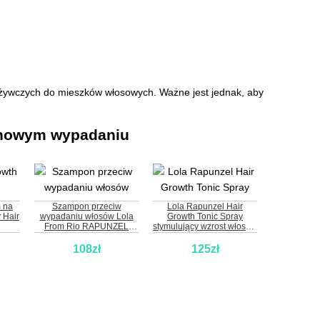
dżywczych do mieszków włosowych. Ważne jest jednak, aby
zonowym wypadaniu
 na
Szampon przeciw
Lola Rapunzel Hair
 Hair
wypadaniu włosów Lola
Growth Tonic Spray
From Rio RAPUNZEL
stymulujący wzrost włosów
REJUVENATING
i zapobiegający ich
wypadaniu
108zł
125zł