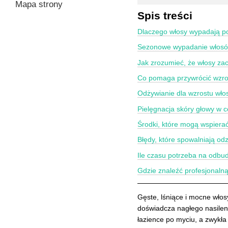
Mapa strony
Spis treści
Dlaczego włosy wypadają po
Sezonowe wypadanie włosó
Jak zrozumieć, że włosy za
Co pomaga przywrócić wzro
Odżywianie dla wzrostu wło
Pielęgnacja skóry głowy w 
Środki, które mogą wspiera
Błędy, które spowalniają od
Ile czasu potrzeba na odb
Gdzie znaleźć profesjonaln
Gęste, lśniące i mocne wło
doświadcza nagłego nasilen
łazience po myciu, a zwykł