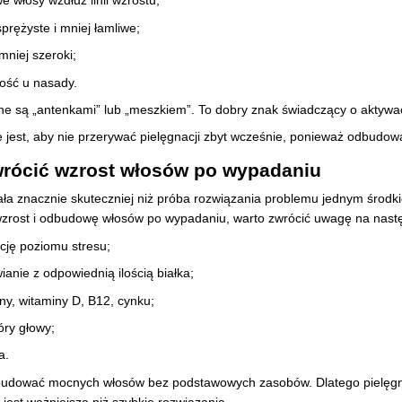
e włosy wzdłuż linii wzrostu;
sprężyste i mniej łamliwe;
mniej szeroki;
ość u nasady.
e są „antenkami” lub „meszkiem”. To dobry znak świadczący o aktywa
 jest, aby nie przerywać pielęgnacji zbyt wcześnie, ponieważ odbudowa 
rócić wzrost włosów po wypadaniu
ła znacznie skuteczniej niż próba rozwiązania problemu jednym środki
zrost i odbudowę włosów po wypadaniu, warto zwrócić uwagę na nastę
kcję poziomu stresu;
anie z odpowiednią ilością białka;
ny, witaminy D, B12, cynku;
óry głowy;
a.
 budować mocnych włosów bez podstawowych zasobów. Dlatego pielęgnacj
jest ważniejsza niż szybkie rozwiązania.