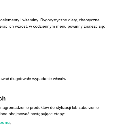
roelementy i witaminy. Rygorystyczne diety, chaotyczne
ierać ich wzrost, w codziennym menu powinny znaleźć się:
dować długotrwałe wypadanie włosów.
.
ch
nagromadzenie produktów do stylizacji lub zaburzenie
inna obejmować następujące etapy:
ponu
;