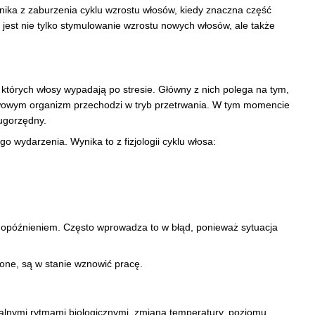
nika z zaburzenia cyklu wzrostu włosów, kiedy znaczna część
est nie tylko stymulowanie wzrostu nowych włosów, ale także
 których włosy wypadają po stresie. Główny z nich polega na tym,
rwowym organizm przechodzi w tryb przetrwania. W tym momencie
ugorzędny.
 wydarzenia. Wynika to z fizjologii cyklu włosa:
 opóźnieniem. Często wprowadza to w błąd, ponieważ sytuacja
one, są w stanie wznowić pracę.
ralnymi rytmami biologicznymi, zmianą temperatury, poziomu