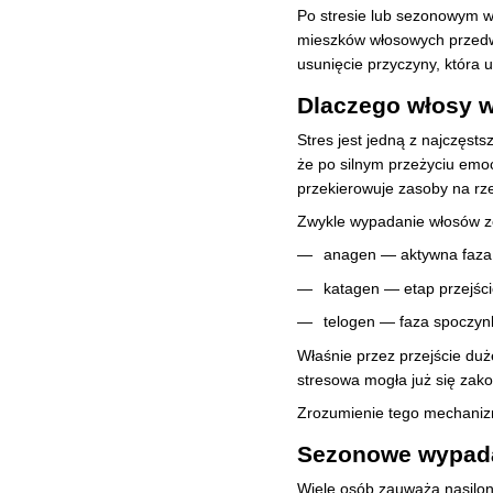
Po stresie lub sezonowym wy
mieszków włosowych przedwc
usunięcie przyczyny, która 
Dlaczego włosy w
Stres jest jedną z najczęst
że po silnym przeżyciu emo
przekierowuje zasoby na rz
Zwykle wypadanie włosów ze 
anagen — aktywna faza wz
katagen — etap przejści
telogen — faza spoczyn
Właśnie przez przejście du
stresowa mogła już się zak
Zrozumienie tego mechanizm
Sezonowe wypada
Wiele osób zauważa nasilone