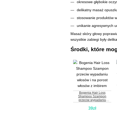
okresowe głębokie oczy
delikatny masaż opuszk
stosowanie produktów ws
unikanie agresywnych 
Masaż skóry głowy poprawia
wszystkie zabiegi były deli
Środki, które mo
Bogenia Hair Loss
Shampoo Szampon
przeciw wypadaniu
włosów i na porost włosów
z imbirem
39zł