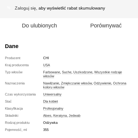
Zaloguj się
, aby wyświetlić rabat skumulowany
%
Do ulubionych
Porównywać
Dane
Producent
CHI
Kraj producenta
USA
Typ włosów
Farbowane
,
Suche
,
Uszkodzone
,
Wszystkie rodzaje
włosów
Naznaczenia
Nawilżanie
,
Zmiękczanie włosów
,
Odżywienie
,
Ochrona
koloru włosów
Czas wykorzystania
Uniwersalny
Stać
Dla kobiet
Klasyfikacja
Profesjonalny
Składniki
Aloes
,
Keratyna
,
Jedwab
Rodzaj produktu
Odżywka
Pojemność, ml
355