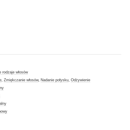
e rodzaje włosów
e
,
Zmiękczanie włosów
,
Nadanie połysku
,
Odżywienie
lny
t
alny
nowy