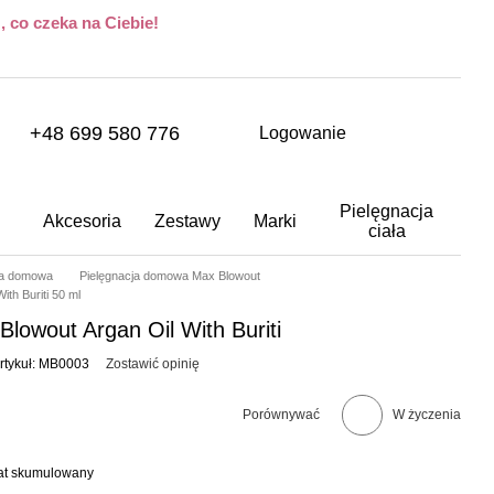
 co czeka na Ciebie!
+48 699 580 776
Logowanie
Pielęgnacja
Akcesoria
Zestawy
Marki
ciała
ja domowa
Pielęgnacja domowa Max Blowout
th Buriti 50 ml
lowout Argan Oil With Buriti
rtykuł: MB0003
Zostawić opinię
Porównywać
W życzenia
bat skumulowany