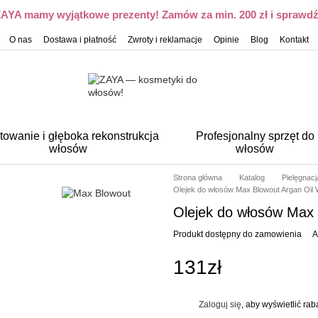
 ZAYA mamy wyjątkowe prezenty! Zamów za min. 200 zł i sprawdź,
O nas
Dostawa i płatność
Zwroty i reklamacje
Opinie
Blog
Kontakt
towanie i głęboka rekonstrukcja
Profesjonalny sprzęt do
włosów
włosów
Strona główna
Katalog
Pielęgnac
Olejek do włosów Max Blowout Argan Oil Wi
Olejek do włosów Max B
Produkt dostępny do zamowienia
A
131zł
Zaloguj się
, aby wyświetlić ra
%