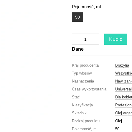
Pojemność, ml
50
Kupić
Dane
Kraj producenta
Brazylia
Typ włosów
Wszystki
Naznaczenia
Nawilżani
Czas wykorzystania
Uniwersa
Stać
Dla kobie
Klasyfikacja
Profesjon
Składniki
Olej arga
Rodzaj produktu
Olej
Pojemność, ml
50