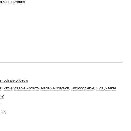
bat skumulowany
e rodzaje włosów
e
,
Zmiękczanie włosów
,
Nadanie połysku
,
Wzmocnienie
,
Odżywienie
lny
t
alny