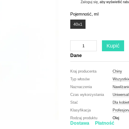
Zaloguj się
, aby wyświetlić ra
%
Pojemność, ml
40х1
Kupić
Dane
Kraj producenta
Chiny
Typ włosów
Wszystki
Naznaczenia
Nawilżani
Czas wykorzystania
Uniwersa
Stać
Dla kobie
Klasyfikacja
Profesjon
Rodzaj produktu
Olej
Dostawa
Płatność