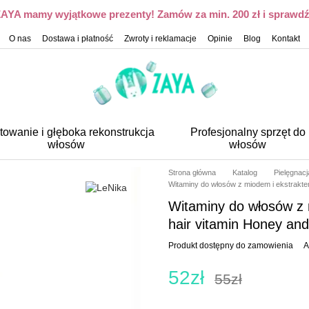
 ZAYA mamy wyjątkowe prezenty! Zamów za min. 200 zł i sprawdź,
O nas
Dostawa i płatność
Zwroty i reklamacje
Opinie
Blog
Kontakt
towanie i głęboka rekonstrukcja
Profesjonalny sprzęt do
włosów
włosów
Strona główna
Katalog
Pielęgnac
Witaminy do włosów z miodem i ekstrakte
Witaminy do włosów z 
hair vitamin Honey and
Produkt dostępny do zamowienia
A
52zł
55zł