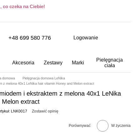
 co czeka na Ciebie!
+48 699 580 776
Logowanie
Pielęgnacja
Akcesoria
Zestawy
Marki
ciała
ja domowa
Pielęgnacja domowa LeNika
m z melona 40x1 LeNika hair vitamin Honey and Melon extract
miodem i ekstraktem z melona 40x1 LeNika
 Melon extract
rtykuł: LNK0017
Zostawić opinię
Porównywać
W życzenia