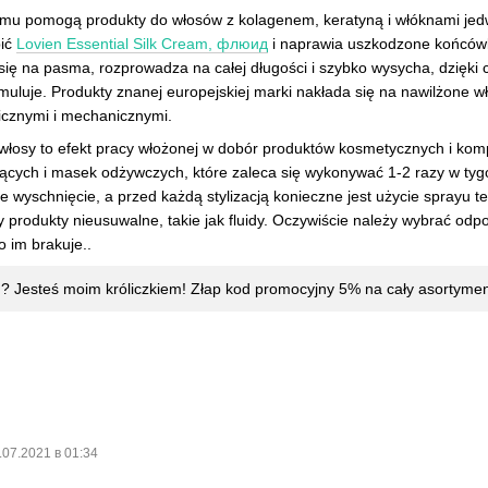
emu pomogą produkty do włosów z kolagenem, keratyną i włóknami je
pić
Lovien Essential Silk Cream, флюид
i naprawia uszkodzone końcówki
ę na pasma, rozprowadza na całej długości i szybko wysycha, dzięki cze
umuluje. Produkty znanej europejskiej marki nakłada się na nawilżone w
icznymi i mechanicznymi.
włosy to efekt pracy włożonej w dobór produktów kosmetycznych i komp
ących i masek odżywczych, które zaleca się wykonywać 1-2 razy w tyg
e wyschnięcie, a przed każdą stylizacją konieczne jest użycie sprayu
ty produkty nieusuwalne, takie jak fluidy. Oczywiście należy wybrać od
o im brakuje..
u? Jesteś moim króliczkiem! Złap kod promocyjny 5% na cały asortyme
.07.2021 в 01:34