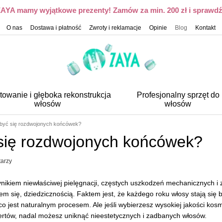
 ZAYA mamy wyjątkowe prezenty! Zamów za min. 200 zł i sprawdź,
O nas
Dostawa i płatność
Zwroty i reklamacje
Opinie
Blog
Kontakt
towanie i głęboka rekonstrukcja
Profesjonalny sprzęt do
włosów
włosów
być się rozdwojonych końcówek?
się rozdwojonych końcówek?
arzy
nikiem niewłaściwej pielęgnacji, częstych uszkodzeń mechanicznych
m się, dziedzicznością. Faktem jest, że każdego roku włosy stają się 
co jest naturalnym procesem. Ale jeśli wybierzesz wysokiej jakości kos
ertów, nadal możesz uniknąć nieestetycznych i zadbanych włosów.