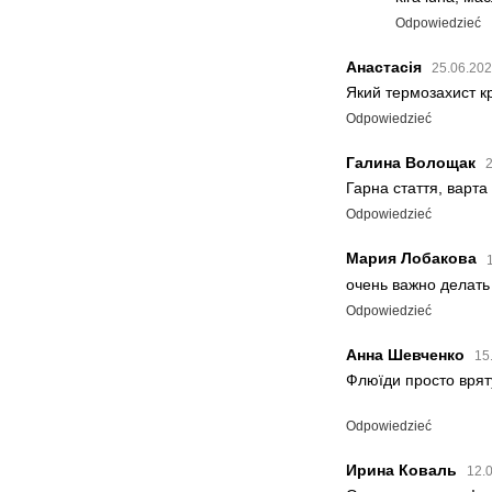
Odpowiedzieć
Анастасія
25.06.202
Який термозахист 
Odpowiedzieć
Галина Волощак
2
Гарна стаття, варта 
Odpowiedzieć
Мария Лобакова
очень важно делать
Odpowiedzieć
Анна Шевченко
15
Флюїди просто врят
Odpowiedzieć
Ирина Коваль
12.