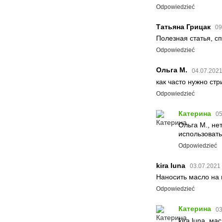
Odpowiedzieć
Татьяна Грицак
09
Полезная статья, сп
Odpowiedzieć
Ольга М.
04.07.2021
как часто нужно ст
Odpowiedzieć
Катерина
05
Ольга М., не
использовать
Odpowiedzieć
kira luna
03.07.2021 
Наносить масло на 
Odpowiedzieć
Катерина
03
kira luna, м