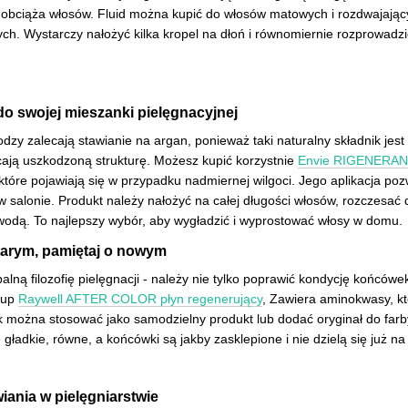
 obciąża włosów. Fluid można kupić do włosów matowych i rozdwajających 
h. Wystarczy nałożyć kilka kropel na dłoń i równomiernie rozprowadzi
 do swojej mieszanki pielęgnacyjnej
olodzy zalecają stawianie na argan, ponieważ taki naturalny składnik je
ają uszkodzoną strukturę. Możesz kupić korzystnie
Envie RIGENERANT
 które pojawiają się w przypadku nadmiernej wilgoci. Jego aplikacja po
 w salonie. Produkt należy nałożyć na całej długości włosów, rozczesa
 wodą. To najlepszy wybór, aby wygładzić i wyprostować włosy w domu.
starym, pamiętaj o nowym
balną filozofię pielęgnacji - należy nie tylko poprawić kondycję końców
akup
Raywell AFTER COLOR płyn regenerujący
, Zawiera aminokwasy, kt
 można stosować jako samodzielny produkt lub dodać oryginał do farby
 gładkie, równe, a końcówki są jakby zasklepione i nie dzielą się już na 
iania w pielęgniarstwie