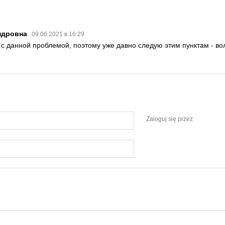
ндровна
09.06.2021 в 16:29
 с данной проблемой, поэтому уже давно следую этим пунктам - вол
Zaloguj się przez