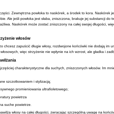
części. Zewnętrzna powłoka to naskórek, a środek to kora. Naskórek j
ie. Ale jeśli powłoka jest słaba, zniszczona, brakuje jej substancji do
wrażliwa. Naskórek może zostać zniszczony na całej swojej długości, wię
trzyżenie włosów
zo chcesz zapuścić długie włosy, rozdwojone końcówki nie dodają im ur
łosowych, więc strzyżenie nie wpłynie na ich wzrost, ale gładka i zadb
awilżania
zęściej charakterystyczne dla suchych, zniszczonych włosów. Im mniej 
e szczotkowaniem i stylizacją;
ensywnego promieniowania ultrafioletowego;
eratury powietrza
na suche powietrze.
nawilża włosy na całej długości, zwracając szczególną uwagę na końcó