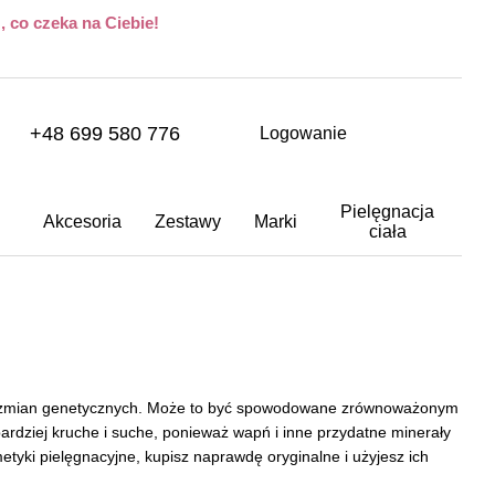
 co czeka na Ciebie!
+48 699 580 776
Logowanie
Pielęgnacja
Akcesoria
Zestawy
Marki
ciała
 i zmian genetycznych. Może to być spowodowane zrównoważonym
bardziej kruche i suche, ponieważ wapń i inne przydatne minerały
metyki pielęgnacyjne, kupisz naprawdę oryginalne i użyjesz ich