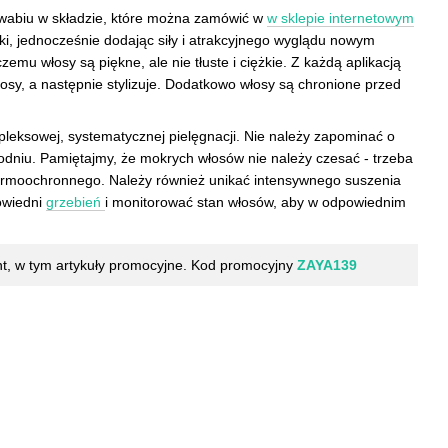
dwabiu w składzie, które można zamówić w
w sklepie internetowym
, jednocześnie dodając siły i atrakcyjnego wyglądu nowym
mu włosy są piękne, ale nie tłuste i ciężkie. Z każdą aplikacją
łosy, a następnie stylizuje. Dodatkowo włosy są chronione przed
leksowej, systematycznej pielęgnacji. Nie należy zapominać o
odniu. Pamiętajmy, że mokrych włosów nie należy czesać - trzeba
 termoochronnego. Należy również unikać intensywnego suszenia
powiedni
grzebień
i monitorować stan włosów, aby w odpowiednim
nt, w tym artykuły promocyjne. Kod promocyjny
ZAYA139