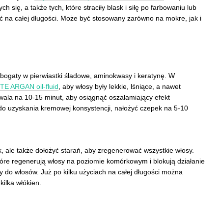
się, a także tych, które straciły blask i siłę po farbowaniu lub
ć na całej długości. Może być stosowany zarówno na mokre, jak i
st bogaty w pierwiastki śladowe, aminokwasy i keratynę. W
E ARGAN oil-fluid
, aby włosy były lekkie, lśniące, a nawet
zwala na 10-15 minut, aby osiągnąć oszałamiający efekt
ć do uzyskania kremowej konsystencji, nałożyć czepek na 5-10
ek, ale także dołożyć starań, aby zregenerować wszystkie włosy.
óre regenerują włosy na poziomie komórkowym i blokują działanie
 do włosów. Już po kilku użyciach na całej długości można
kilka włókien.