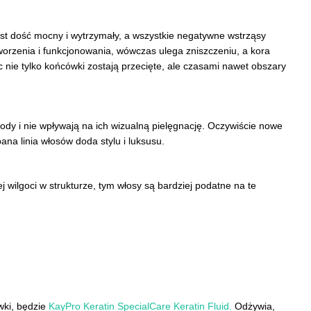
est dość mocny i wytrzymały, a wszystkie negatywne wstrząsy
 tworzenia i funkcjonowania, wówczas ulega zniszczeniu, a kora
c nie tylko końcówki zostają przecięte, ale czasami nawet obszary
ody i nie wpływają na ich wizualną pielęgnację. Oczywiście nowe
ana linia włosów doda stylu i luksusu.
wilgoci w strukturze, tym włosy są bardziej podatne na te
wki, będzie
KayPro Keratin SpecialCare Keratin Fluid.
Odżywia,