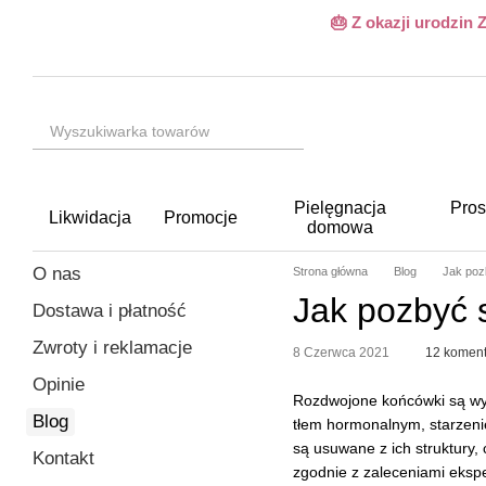
Przejdź do głównej treści
🎂 Z okazji urodzin
Pielęgnacja
Pros
Likwidacja
Promocje
domowa
O nas
Strona główna
Blog
Jak poz
Jak pozbyć 
Dostawa i płatność
Zwroty i reklamacje
8 Czerwca 2021
12 koment
Opinie
Rozdwojone końcówki są wy
Blog
tłem hormonalnym, starzenie
są usuwane z ich struktury, 
Kontakt
zgodnie z zaleceniami eksp