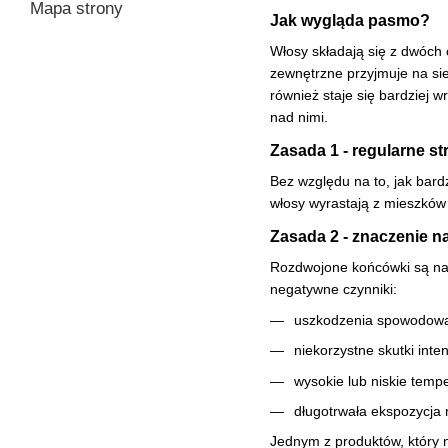
Mapa strony
Jak wygląda pasmo?
Włosy składają się z dwóch 
zewnętrzne przyjmuje na sieb
również staje się bardziej 
nad nimi.
Zasada 1 - regularne s
Bez względu na to, jak bard
włosy wyrastają z mieszków w
Zasada 2 - znaczenie n
Rozdwojone końcówki są najc
negatywne czynniki:
uszkodzenia spowodowan
niekorzystne skutki int
wysokie lub niskie temp
długotrwała ekspozycja 
Jednym z produktów, który 