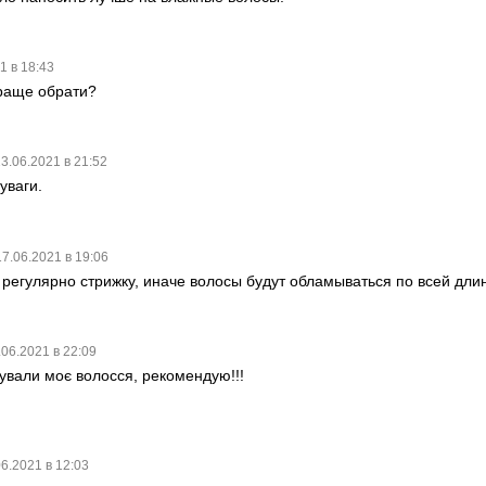
1 в 18:43
краще обрати?
3.06.2021 в 21:52
уваги.
17.06.2021 в 19:06
 регулярно стрижку, иначе волосы будут обламываться по всей длин
.06.2021 в 22:09
ували моє волосся, рекомендую!!!
06.2021 в 12:03