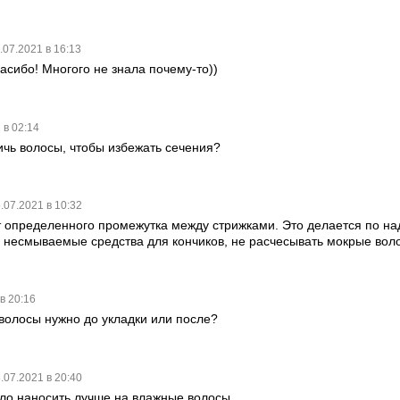
.07.2021 в 16:13
асибо! Многого не знала почему-то))
 в 02:14
ричь волосы, чтобы избежать сечения?
.07.2021 в 10:32
т определенного промежутка между стрижками. Это делается по на
 несмываемые средства для кончиков, не расчесывать мокрые воло
в 20:16
волосы нужно до укладки или после?
.07.2021 в 20:40
асло наносить лучше на влажные волосы.