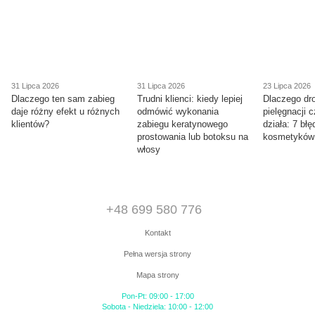
31 Lipca 2026
31 Lipca 2026
23 Lipca 2026
Dlaczego ten sam zabieg
Trudni klienci: kiedy lepiej
Dlaczego dr
daje różny efekt u różnych
odmówić wykonania
pielęgnacji 
klientów?
zabiegu keratynowego
działa: 7 bł
prostowania lub botoksu na
kosmetyków
włosy
+48 699 580 776
Kontakt
Pełna wersja strony
Mapa strony
Pon-Pt: 09:00 - 17:00
Sobota - Niedziela: 10:00 - 12:00