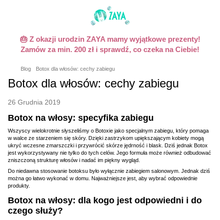
🎂 Z okazji urodzin ZAYA mamy wyjątkowe prezenty!
Zamów za min. 200 zł i sprawdź, co czeka na Ciebie!
Blog
Botox dla włosów: cechy zabiegu
Botox dla włosów: cechy zabiegu
26 Grudnia 2019
Botox na włosy: specyfika zabiegu
Wszyscy wielokrotnie słyszeliśmy o Botoxie jako specjalnym zabiegu, który pomaga
w walce ze starzeniem się skóry. Dzięki zastrzykom upiększającym kobiety mogą
ukryć wczesne zmarszczki i przywrócić skórze jędrność i blask. Dziś jednak Botox
jest wykorzystywany nie tylko do tych celów. Jego formuła może również odbudować
zniszczoną strukturę włosów i nadać im piękny wygląd.
Do niedawna stosowanie botoksu było wyłącznie zabiegiem salonowym. Jednak dziś
można go łatwo wykonać w domu. Najważniejsze jest, aby wybrać odpowiednie
produkty.
Botox na włosy: dla kogo jest odpowiedni i do
czego służy?