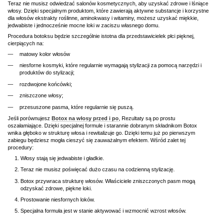
Teraz nie musisz odwiedzać salonów kosmetycznych, aby uzyskać zdrowe i lśniące
włosy. Dzięki specjalnym produktom, które zawierają aktywne substancje i korzystne
dla włosów ekstrakty roślinne, aminokwasy i witaminy, możesz uzyskać miękkie,
jedwabiste i jednocześnie mocne loki w zaciszu własnego domu.
Procedura botoksu będzie szczególnie istotna dla przedstawicielek płci pięknej,
cierpiących na:
matowy kolor włosów
niesforne kosmyki, które regularnie wymagają stylizacji za pomocą narzędzi i
produktów do stylizacji;
rozdwojone końcówki;
zniszczone włosy;
przesuszone pasma, które regularnie się puszą.
Jeśli porównujesz
Botox na włosy przed i po
, Rezultaty są po prostu
oszałamiające. Dzięki specjalnej formule i starannie dobranym składnikom Botox
wnika głęboko w strukturę włosa i rewitalizuje go. Dzięki temu już po pierwszym
zabiegu będziesz mogła cieszyć się zauważalnym efektem. Wśród zalet tej
procedury:
Włosy stają się jedwabiste i gładkie.
Teraz nie musisz poświęcać dużo czasu na codzienną stylizację.
Botox przywraca strukturę włosów. Właściciele zniszczonych pasm mogą
odzyskać zdrowe, piękne loki.
Prostowanie niesfornych loków.
Specjalna formuła jest w stanie aktywować i wzmocnić wzrost włosów.