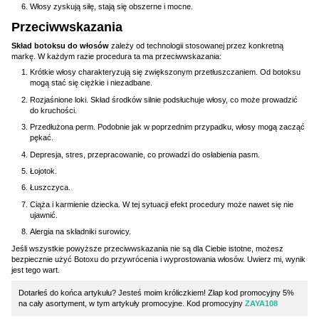
Włosy zyskują siłę, stają się obszerne i mocne.
Przeciwwskazania
Skład botoksu do włosów
zależy od technologii stosowanej przez konkretną
markę. W każdym razie procedura ta ma przeciwwskazania:
Krótkie włosy charakteryzują się zwiększonym przetłuszczaniem. Od botoksu
mogą stać się ciężkie i niezadbane.
Rozjaśnione loki. Skład środków silnie podsłuchuje włosy, co może prowadzić
do kruchości.
Przedłużona perm. Podobnie jak w poprzednim przypadku, włosy mogą zacząć
pękać.
Depresja, stres, przepracowanie, co prowadzi do osłabienia pasm.
Łojotok.
Łuszczyca.
Ciąża i karmienie dziecka. W tej sytuacji efekt procedury może nawet się nie
ujawnić.
Alergia na składniki surowicy.
Jeśli wszystkie powyższe przeciwwskazania nie są dla Ciebie istotne, możesz
bezpiecznie użyć Botoxu do przywrócenia i wyprostowania włosów. Uwierz mi, wynik
jest tego wart.
Dotarłeś do końca artykułu? Jesteś moim króliczkiem! Złap kod promocyjny 5%
na cały asortyment, w tym artykuły promocyjne. Kod promocyjny
ZAYA108