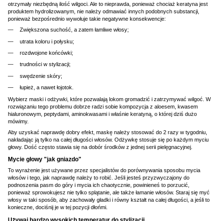
otrzymały niezbędną ilość wilgoci. Ale to nieprawda, ponieważ chociaż keratyna jest
produktem hydrolizowanym, nie należy odmawiać innych podobnych substancji,
ponieważ bezpośrednio wywołuje takie negatywne konsekwencje:
Zwiększona suchość, a zatem łamliwe włosy;
utrata koloru i połysku;
rozdwojone końcówki;
trudności w stylizacji;
swędzenie skóry;
łupież, a nawet łojotok.
Wybierz maski i odżywki, które pozwalają lokom gromadzić i zatrzymywać wilgoć. W
rozwiązaniu tego problemu dobrze radzi sobie kompozycja z aloesem, kwasem
hialuronowym, peptydami, aminokwasami i właśnie keratyną, o której dziś dużo
mówimy.
Aby uzyskać naprawdę dobry efekt, maskę należy stosować do 2 razy w tygodniu,
nakładając ją tylko na całej długości włosów. Odżywkę stosuje się po każdym myciu
głowy. Dość często stawia się na dobór środków z jednej serii pielęgnacyjnej.
Mycie głowy "jak gniazdo"
To wyrażenie jest używane przez specjalistów do porównywania sposobu mycia
włosów i tego, jak naprawdę należy to robić. Jeśli jesteś przyzwyczajony do
podnoszenia pasm do góry i mycia ich chaotycznie, powinieneś to porzucić,
ponieważ sprowokujesz nie tylko splątanie, ale także łamanie włosów. Staraj się myć
włosy w taki sposób, aby zachowały gładki i równy kształt na całej długości, a jeśli to
konieczne, dociśnij je w tej pozycji dłońmi.
Używaj bardzo wysokich temperatur do stylizacji