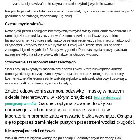
zaczną się nawilżać, a keratyna zostanie szybciej wyeliminowana.
Nie jest to jednak cała lista zakazów, a z pozostałymi, które są nie mniej ważne po 72
godzinach od zabiegu, zapoznamy Cię dalej.
Częste mycie włosów
Nawet jeśli przed zabiegiem kosmetycznym myłaś włosy codziennie wieczorem lub
rano, będziesz musiała zrezygnować z tego nawyku, ponieważ przy takim
harmonogramie ryzykujesz jak najszybsze usunięcie wszystkich nagromadzonych
cząsteczek keratyny ze struktury włosa. Lepiej więc zmniejszyć liczbę takich
zabiegów higienicznych do 2-3 razy w tygodniu. Podczas mycia należy zwracać
uwagę nie tylko na skórę głowy, ale także na długość włosów.
Stosowanie szamponów siarczanowych
Siarczany są aktywnymi składnikami chemicznymi, które niewątpliwie dobrze
eliminują różnego rodzaju zanieczyszczenia: pot, tłuszcz, brud, kurz, produkty
kosmetyczne. Ale jednocześnie wnikają głęboko w mieszek włosowy i usuwają z
niego wszystko, co tam jest, w tym keratynę.
Znajdź odpowiedni szampon, odżywkę i maskę w naszym
sklepie internetowym, w którym znajdziesz
leki do domowej
. Są one zoptymalizowane do użytku
pielęgnacji włosów
domowego, a ich innowacyjna formuła stworzona w
laboratorium promuje zatrzymywanie białka wewnątrz. Osiąga
się to poprzez zamknięcie pustych przestrzeni wzdłuż długości.
Nie używaj masek i odżywek
Wiele dziewcząt błędnie wierzy, że po zabiegu kosmetycznym ich włosy i tak