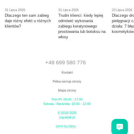
31 Lipca 2026
31 Lipca 2026
23 Lipca 2026
Dlaczego ten sam zabieg
Trudni klienci: kiedy lepiej
Dlaczego dr
daje różny efekt u różnych
odmówić wykonania
pielęgnacji 
klientów?
zabiegu keratynowego
działa: 7 bł
prostowania lub botoksu na
kosmetyków
włosy
+48 699 580 776
Kontakt
Pełna wersja strony
Mapa strony
Pon-Pt: 09:00 - 17:00
Sobota - Niedziela: 10:00 - 12:00
© 2018-2026
zayahair.pl
ZAYA GLOBAL