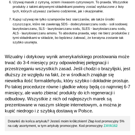
Używaj masek z cytryną, octem i kwasem cytrynowym. To prawda. Wszystkie
produkty z takimi aktywnymi składnikami powinny zostać wykluczone z listy
tych, których używasz zarówno codziennie, jak i okazjonalnie.
Kupuj i używaj nie tylko szamponów bez siarczanów,
ale także środki
czyszczące, które nie zawierają SDS - dodecylosiarczanu sodu - soli sodowej
laurylosiarczanu, SLS - laurylosiarczanu sodu, SLES - laurylosiarczanu sodu,
ALS - laurylosiarczanu amonu. To absolutna prawda, więc nie bierz produktów z
tymi składnikami w składzie, bo będziesz żałować, że keratyna zostanie tak
szybko usunięta.
Wizualny i dotykowy wynik amerykańskiego prostowania może
trwać do 3-4 miesięcy przy odpowiedniej pielęgnacji i
przestrzeganiu wszystkich zasad. Jeśli chodzi o brazylijski, jest
dłuższy ze względu na fakt, że w środkach znajduje się
niewielka ilość formaldehydu, który szybko i dokładnie prostuje.
Po takiej procedurze równe i gładkie włosy będą co najmniej 6-7
miesięcy, ale warto zbierać produkty do ich regeneracji i
odbudowy. Wszystkie z nich od najlepszych marek są
prezentowane w naszym sklepie internetowym, a można je
kupić niedrogo i z szybką dostawą w Polsce
.
Dotarłeś do końca artykułu? Jesteś moim króliczkiem! Złap kod promocyjny 5%
na cały asortyment, w tym artykuły promocyjne. Kod promocyjny
ZAYA162