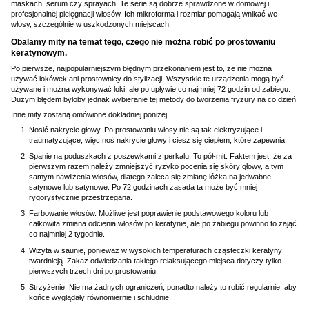
maskach, serum czy sprayach. Te serie są dobrze sprawdzone w domowej i
profesjonalnej pielęgnacji włosów. Ich mikroforma i rozmiar pomagają wnikać we
włosy, szczególnie w uszkodzonych miejscach.
Obalamy mity na temat tego, czego nie można robić po prostowaniu
keratynowym.
Po pierwsze, najpopularniejszym błędnym przekonaniem jest to, że nie można
używać lokówek ani prostownicy do stylizacji. Wszystkie te urządzenia mogą być
używane i można wykonywać loki, ale po upływie co najmniej 72 godzin od zabiegu.
Dużym błędem byłoby jednak wybieranie tej metody do tworzenia fryzury na co dzień.
Inne mity zostaną omówione dokładniej poniżej.
Nosić nakrycie głowy. Po prostowaniu włosy nie są tak elektryzujące i
traumatyzujące, więc noś nakrycie głowy i ciesz się ciepłem, które zapewnia.
Spanie na poduszkach z poszewkami z perkalu. To pół-mit. Faktem jest, że za
pierwszym razem należy zmniejszyć ryzyko pocenia się skóry głowy, a tym
samym nawilżenia włosów, dlatego zaleca się zmianę łóżka na jedwabne,
satynowe lub satynowe. Po 72 godzinach zasada ta może być mniej
rygorystycznie przestrzegana.
Farbowanie włosów. Możliwe jest poprawienie podstawowego koloru lub
całkowita zmiana odcienia włosów po keratynie, ale po zabiegu powinno to zająć
co najmniej 2 tygodnie.
Wizyta w saunie, ponieważ w wysokich temperaturach cząsteczki keratyny
twardnieją. Zakaz odwiedzania takiego relaksującego miejsca dotyczy tylko
pierwszych trzech dni po prostowaniu.
Strzyżenie. Nie ma żadnych ograniczeń, ponadto należy to robić regularnie, aby
końce wyglądały równomiernie i schludnie.