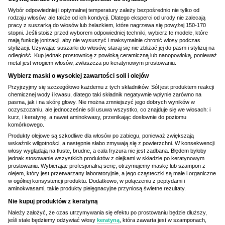
Wybór odpowiedniej i optymalnej temperatury zależy bezpośrednio nie tylko od
rodzaju włosów, ale także od ich kondycji. Dlatego eksperci od urody nie zalecają
pracy z suszarką do włosów lub żelazkiem, które nagrzewa się powyżej 150-170
stopni. Jeśli stoisz przed wyborem odpowiedniej techniki, wybierz te modele, które
mają funkcję jonizacji, aby nie wysuszyć i maksymalnie chronić włosy podczas
stylizacji. Używając suszarki do włosów, staraj się nie zbliżać jej do pasm i stylizuj na
odległość. Kup jednak prostownicę z powłoką ceramiczną lub nanopowłoką, ponieważ
metal jest wrogiem włosów, zwłaszcza po keratynowym prostowaniu.
Wybierz maski o wysokiej zawartości soli i olejów
Przyjrzyjmy się szczegółowo każdemu z tych składników. Sól jest produktem reakcji
chemicznej wody i kwasu, dlatego taki składnik negatywnie wpłynie zarówno na
pasma, jak i na skórę głowy. Nie można zmniejszyć jego dobrych wyników w
oczyszczaniu, ale jednocześnie sól usuwa wszystko, co znajduje się we włosach: i
kurz, i keratynę, a nawet aminokwasy, przenikając dosłownie do poziomu
komórkowego.
Produkty olejowe są szkodliwe dla włosów po zabiegu, ponieważ zwiększają
wskaźnik wilgotności, a następnie słabo zmywają się z powierzchni. W konsekwencji
włosy wyglądają na tłuste, brudne, a cała fryzura nie jest zadbana. Błędem byłoby
jednak stosowanie wszystkich produktów z olejkami w składzie po keratynowym
prostowaniu. Wybierając profesjonalną serię, otrzymujemy maskę lub szampon z
olejem, który jest przetwarzany laboratoryjnie, a jego cząsteczki są małe i organiczne
w ogólnej konsystencji produktu. Dodatkowo, w połączeniu z peptydami i
aminokwasami, takie produkty pielęgnacyjne przyniosą świetne rezultaty.
Nie kupuj produktów z keratyną
Należy założyć, że czas utrzymywania się efektu po prostowaniu będzie dłuższy,
jeśli stale będziemy odżywiać włosy
keratyną
, która zawarta jest w szamponach,