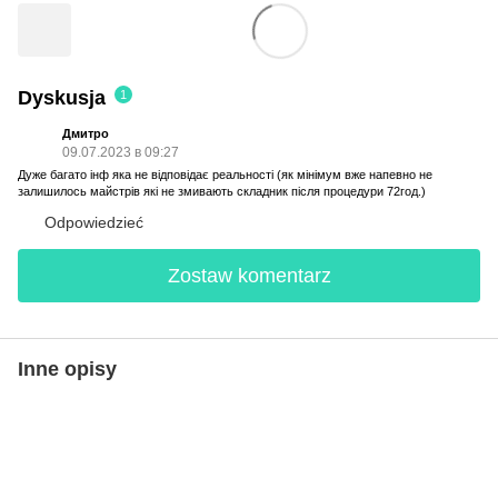
Dyskusja
1
Дмитро
09.07.2023 в 09:27
Дуже багато інф яка не відповідає реальності (як мінімум вже напевно не
залишилось майстрів які не змивають складник після процедури 72год.)
Odpowiedzieć
Zostaw komentarz
Inne opisy