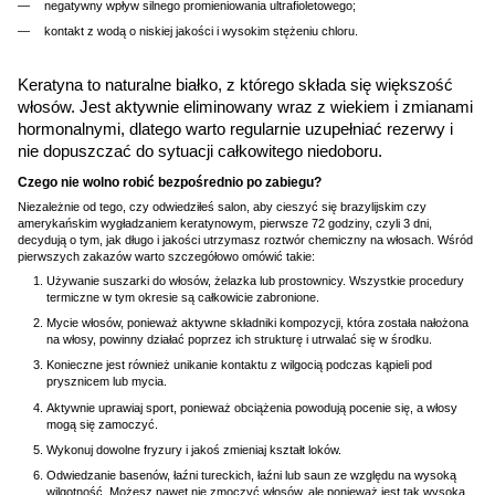
negatywny wpływ silnego promieniowania ultrafioletowego;
kontakt z wodą o niskiej jakości i wysokim stężeniu chloru.
Keratyna to naturalne białko, z którego składa się większość
włosów. Jest aktywnie eliminowany wraz z wiekiem i zmianami
hormonalnymi, dlatego warto regularnie uzupełniać rezerwy i
nie dopuszczać do sytuacji całkowitego niedoboru.
Czego nie wolno robić bezpośrednio po zabiegu?
Niezależnie od tego, czy odwiedziłeś salon, aby cieszyć się brazylijskim czy
amerykańskim wygładzaniem keratynowym, pierwsze 72 godziny, czyli 3 dni,
decydują o tym, jak długo i jakości utrzymasz roztwór chemiczny na włosach. Wśród
pierwszych zakazów warto szczegółowo omówić takie:
Używanie suszarki do włosów, żelazka lub prostownicy. Wszystkie procedury
termiczne w tym okresie są całkowicie zabronione.
Mycie włosów, ponieważ aktywne składniki kompozycji, która została nałożona
na włosy, powinny działać poprzez ich strukturę i utrwalać się w środku.
Konieczne jest również unikanie kontaktu z wilgocią podczas kąpieli pod
prysznicem lub mycia.
Aktywnie uprawiaj sport, ponieważ obciążenia powodują pocenie się, a włosy
mogą się zamoczyć.
Wykonuj dowolne fryzury i jakoś zmieniaj kształt loków.
Odwiedzanie basenów, łaźni tureckich, łaźni lub saun ze względu na wysoką
wilgotność. Możesz nawet nie zmoczyć włosów, ale ponieważ jest tak wysoka,