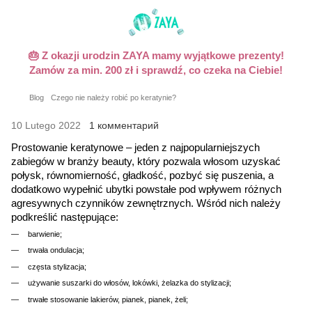
🎂 Z okazji urodzin ZAYA mamy wyjątkowe prezenty!
Zamów za min. 200 zł i sprawdź, co czeka na Ciebie!
Blog
Czego nie należy robić po keratynie?
10 Lutego 2022
1 комментарий
Prostowanie keratynowe – jeden z najpopularniejszych
zabiegów w branży beauty, który pozwala włosom uzyskać
połysk, równomierność, gładkość, pozbyć się puszenia, a
dodatkowo wypełnić ubytki powstałe pod wpływem różnych
agresywnych czynników zewnętrznych. Wśród nich należy
podkreślić następujące:
barwienie;
trwała ondulacja;
częsta stylizacja;
używanie suszarki do włosów, lokówki, żelazka do stylizacji;
trwałe stosowanie lakierów, pianek, pianek, żeli;