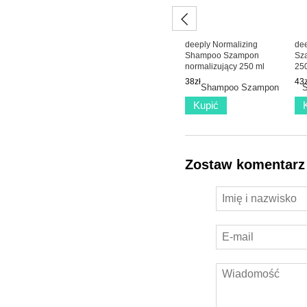
deeply Normalizing
dee
Shampoo Szampon
Sz
normalizujący 250 ml
25
38zł
43z
Kupić
Zostaw komentarz