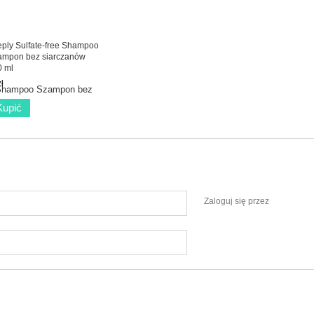
ply Sulfate-free Shampoo
ampon bez siarczanów
0 ml
ł
Kupić
Zaloguj się przez