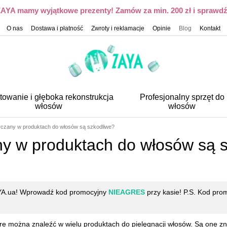
 ZAYA mamy wyjątkowe prezenty! Zamów za min. 200 zł i sprawdź,
O nas
Dostawa i płatność
Zwroty i reklamacje
Opinie
Blog
Kontakt
towanie i głęboka rekonstrukcja
Profesjonalny sprzęt do
włosów
włosów
rczany w produktach do włosów są szkodliwe?
ny w produktach do włosów są 
AYA.ua! Wprowadź kod promocyjny
NIEAGRES
przy kasie! P.S. Kod pro
óre można znaleźć w wielu produktach do pielęgnacji włosów. Są one zn