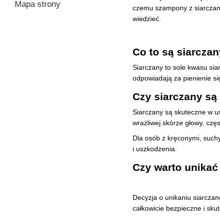
Mapa strony
czemu szampony z siarczanam
wiedzieć.
Co to są siarcza
Siarczany to sole kwasu sia
odpowiadają za pienienie si
Czy siarczany są
Siarczany są skuteczne w us
wrażliwej skórze głowy, cz
Dla osób z kręconymi, such
i uszkodzenia.
Czy warto unikać
Decyzja o unikaniu siarcza
całkowicie bezpieczne i sku