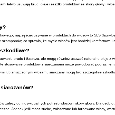
i łatwo usuwają brud, oleje i resztki produktów ze skóry głowy i wło
ny?
rkowego, najczęściej używane w produktach do włosów to SLS (laurylosi
ę szamponów, co sprawia, że mycie włosów jest bardziej komfortowe i 
 szkodliwe?
uwaniu brudu i tłuszczu, ale mogą również usuwać naturalne oleje z w
ęste stosowanie produktów z siarczanami może powodować podrażnienia
ymi lub zniszczonymi włosami, siarczany mogą być szczególnie szkodli
 siarczanów?
nów zależy od indywidualnych potrzeb włosów i skóry głowy. Dla osób 
teczne. Jednak jeśli masz suche, zniszczone lub farbowane włosy, wart