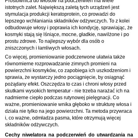
Prostownica do włosów na podczerwień ma wiele
istotnych zalet. Największą zaletą tych urządzeń jest
stymulacja produkcji keratoprotein, co prowadzi do
lepszego wchłaniania składników odżywczych. To z kolei
odbudowuje włosy i poprawia ich kondycję, sprawiając, że
kosmyki stają się lśniące, mocne, gładkie, nawilżone i po
prostu zdrowe. To najlepszy wybór dla osób o
zniszczonych i łamliwych włosach.
Co więcej, promieniowanie podczerwone ułatwia także
równomierne rozprowadzanie zimnych promieni na
powierzchni kosmyków, co zapobiega ich uszkodzeniom i
sprawia, że wystarczy jedno pociągnięcie, by osiągnąć
pożądany efekt. Oszczędza to czas i chroni włosy przed
skutkami wysokich temperatur - nie trzeba narażać ich na
nadmierne ciepło podczas rutynowej pielęgnacji. Co
ważne, promieniowanie wnika głęboko w strukturę włosa i
działa nie tylko na jego powierzchni. Ta metoda przywraca
i, co ważne, odmładza pasma, które otrzymują więcej
składników odżywczych
.
Cechy niwelatora na podczerwień do utwardzania na