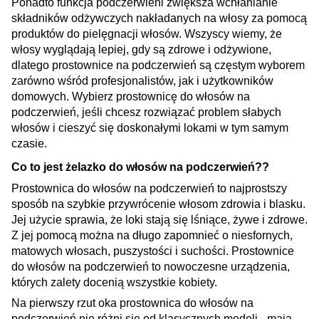
Ponadto funkcja podczerwieni zwiększa wchłanianie
składników odżywczych nakładanych na włosy za pomocą
produktów do pielęgnacji włosów. Wszyscy wiemy, że
włosy wyglądają lepiej, gdy są zdrowe i odżywione,
dlatego prostownice na podczerwień są częstym wyborem
zarówno wśród profesjonalistów, jak i użytkowników
domowych. Wybierz prostownicę do włosów na
podczerwień, jeśli chcesz rozwiązać problem słabych
włosów i cieszyć się doskonałymi lokami w tym samym
czasie
.
Co to jest żelazko do włosów na podczerwień??
Prostownica do włosów na podczerwień to najprostszy
sposób na szybkie przywrócenie włosom zdrowia i blasku.
Jej użycie sprawia, że loki stają się lśniące, żywe i zdrowe.
Z jej pomocą można na długo zapomnieć o niesfornych,
matowych włosach, puszystości i suchości. Prostownice
do włosów na podczerwień to nowoczesne urządzenia,
których zalety docenią wszystkie kobiety.
Na pierwszy rzut oka prostownica do włosów na
podczerwień nie różni się od klasycznych modeli - mają