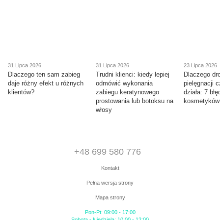
31 Lipca 2026
31 Lipca 2026
23 Lipca 2026
Dlaczego ten sam zabieg
Trudni klienci: kiedy lepiej
Dlaczego dr
daje różny efekt u różnych
odmówić wykonania
pielęgnacji 
klientów?
zabiegu keratynowego
działa: 7 bł
prostowania lub botoksu na
kosmetyków
włosy
+48 699 580 776
Kontakt
Pełna wersja strony
Mapa strony
Pon-Pt: 09:00 - 17:00
Sobota - Niedziela: 10:00 - 12:00