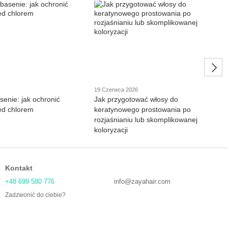
19 Czerwca 2026
senie: jak ochronić
Jak przygotować włosy do
ed chlorem
keratynowego prostowania po
rozjaśnianiu lub skomplikowanej
koloryzacji
Kontakt
+48 699 580 776
info@zayahair.com
Zadzwonić do ciebie?