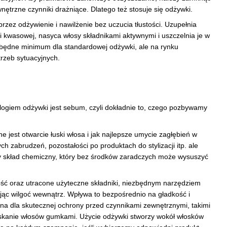
wnętrzne czynniki drażniące. Dlatego też stosuje się odżywki.
zez odżywienie i nawilżenie bez uczucia tłustości. Uzupełnia
 kwasowej, nasyca włosy składnikami aktywnymi i uszczelnia je w
ezbędne minimum dla standardowej odżywki, ale na rynku
rzeb sytuacyjnych.
ogiem odżywki jest sebum, czyli dokładnie to, czego pozbywamy
jest otwarcie łuski włosa i jak najlepsze umycie zagłębień w
 zabrudzeń, pozostałości po produktach do stylizacji itp. ale
zny skład chemiczny, który bez środków zaradczych może wysuszyć
ość oraz utracone użyteczne składniki, niezbędnym narzędziem
ąc wilgoć wewnątrz. Wpływa to bezpośrednio na gładkość i
na dla skutecznej ochrony przed czynnikami zewnętrznymi, takimi
aciskanie włosów gumkami. Użycie odżywki stworzy wokół włosków