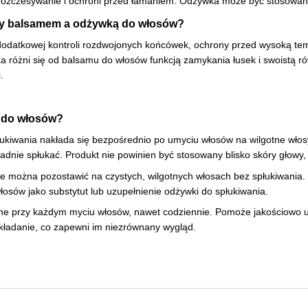
rozczesywanie i ochroni przed łamaniem. Odżywka może być stosowan
dzy balsamem a odżywką do włosów?
datkowej kontroli rozdwojonych końcówek, ochrony przed wysoką temper
 różni się od balsamu do włosów funkcją zamykania łusek i swoistą 
.
 do włosów?
kiwania nakłada się bezpośrednio po umyciu włosów na wilgotne włosy 
ładnie spłukać. Produkt nie powinien być stosowany blisko skóry głowy,
re można pozostawić na czystych, wilgotnych włosach bez spłukiwania. P
łosów jako substytut lub uzupełnienie odżywki do spłukiwania.
 przy każdym myciu włosów, nawet codziennie. Pomoże jakościowo uz
układanie, co zapewni im niezrównany wygląd.