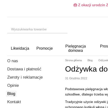
Przejdź do głównej treści
🎂 Z okazji urodzin
Pielęgnacja
Pros
Likwidacja
Promocje
domowa
O nas
Strona główna
Blog
Odżywka
Odżywka do 
Dostawa i płatność
Zwroty i reklamacje
31 Grudnia 2022
Opinie
Podstawowa pielęgnacja wło
Blog
szkodliwe, dlatego trzeba 
Kontakt
Tradycyjnie użycie odżywki
ochronnego kutikuli włosa 