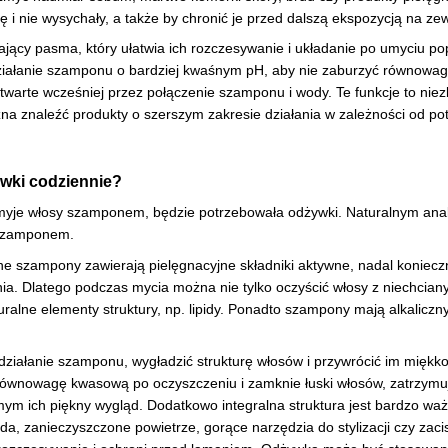
się i nie wysychały, a także by chronić je przed dalszą ekspozycją na ze
ący pasma, który ułatwia ich rozczesywanie i układanie po umyciu popr
działanie szamponu o bardziej kwaśnym pH, aby nie zaburzyć równowagi
otwarte wcześniej przez połączenie szamponu i wody. Te funkcje to ni
 znaleźć produkty o szerszym zakresie działania w zależności od pot
wki codziennie?
myje włosy szamponem, będzie potrzebowała odżywki. Naturalnym anal
 szamponem.
szampony zawierają pielęgnacyjne składniki aktywne, nadal konieczne 
a. Dlatego podczas mycia można nie tylko oczyścić włosy z niechcianych
uralne elementy struktury, np. lipidy. Ponadto szampony mają alkalic
działanie szamponu, wygładzić strukturę włosów i przywrócić im miękk
wnowagę kwasową po oczyszczeniu i zamknie łuski włosów, zatrzymuj
ym ich piękny wygląd. Dodatkowo integralna struktura jest bardzo waż
da, zanieczyszczone powietrze, gorące narzędzia do stylizacji czy z