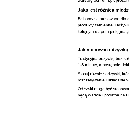
warstwę ochronną, uprości 
Jaka jest różnica mię
Balsamy są stosowane dla do
produkty zamienne. Odżywka
kolejnym etapem pielęgnacji
Jak stosować odżywkę
Tradycyjną odżywkę bez spłu
1-3 minuty, a następnie dok
Stosuj również odżywki, któ
rozczesywanie i układanie w
Odżywki mogą być stosowane
będą gładkie i podatne na 