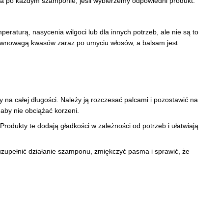
a po każdym szamponie, jeśli wybierzemy odpowiedni produkt.
aturą, nasycenia wilgoci lub dla innych potrzeb, ale nie są to
równowagą kwasów zaraz po umyciu włosów, a balsam jest
na całej długości. Należy ją rozczesać palcami i pozostawić na
 aby nie obciążać korzeni.
rodukty te dodają gładkości w zależności od potrzeb i ułatwiają
upełnić działanie szamponu, zmiękczyć pasma i sprawić, że