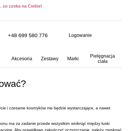
 co czeka na Ciebie!
+48 699 580 776
Logowanie
Pielęgnacja
Akcesoria
Zestawy
Marki
ciała
sować?
ie i czesanie kosmyków nie będzie wystarczające, a nawet
ponu ma za zadanie przede wszystkim wniknąć między łuski
gnacyjne. Aby prawidłowo zakończyć oczyszczanie, należy zamknąć