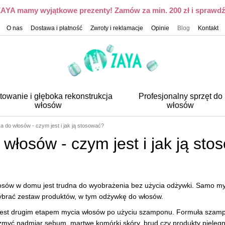
 ZAYA mamy wyjątkowe prezenty! Zamów za min. 200 zł i sprawdź,
O nas
Dostawa i płatność
Zwroty i reklamacje
Opinie
Blog
Kontakt
towanie i głęboka rekonstrukcja
Profesjonalny sprzęt do
włosów
włosów
 do włosów - czym jest i jak ją stosować?
włosów - czym jest i jak ją sto
sów w domu jest trudna do wyobrażenia bez użycia odżywki. Samo myc
wybrać zestaw produktów, w tym odżywkę do włosów.
 jest drugim etapem mycia włosów po użyciu szamponu. Formuła szam
i zmyć nadmiar sebum, martwe komórki skóry, brud czy produkty pielę