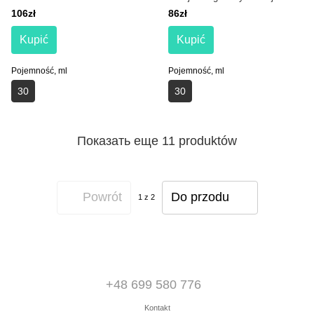
nasion lnu Barex Olioseta OMD
106zł
86zł
Oil Treatment For Hair
Kupić
Kupić
Pojemność, ml
Pojemność, ml
30
30
Показать еще 11 produktów
Powrót
Do przodu
1
z 2
+48 699 580 776
Kontakt