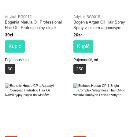
Artykuł: BG0012
Artykuł: BG0015
Bogenia Marula Oil Professional
Bogenia Argan Oil Hair Spray
Hair OIL Profesjonalny olejek do
Spray z olejem arganowym
włosów z olejem marula
39zł
26zł
Kupić
Kupić
Pojemność, ml
Pojemność, ml
60
250