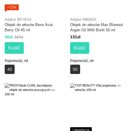
−72%
Artykuł: BP-0019
Artykuł: MB0003
Olejek do włosów Beox Acai
Olejek do włosów Max Blowout
Berry Oil 45 ml
Argan Oil With Buriti 50 ml
46zł
131zł
167zł
Kupić
Kupić
Pojemność, ml
Pojemność, ml
45
50
Likwidacja