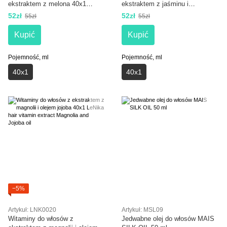
ekstraktem z melona 40x1
ekstraktem z jaśminu i
LeNika hair vitamin Honey and
proteinami jedwabiu 40x1 LeNika
52zł
52zł
55zł
55zł
Melon extract
hair vitamin extract Jasmine and
Silk proteins
Kupić
Kupić
Pojemność, ml
Pojemność, ml
40х1
40х1
−5%
Artykuł: LNK0020
Artykuł: MSL09
Witaminy do włosów z
Jedwabne olej do włosów MAIS