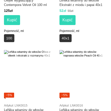
Olejek wygładzający
LeNika witaminy do włosów
Contempora Velvet Oil 100 ml
Ekstrakt z miodu i papai 40x1
125zł
52zł
55zł
Kupić
Kupić
Pojemność, ml
Pojemność, ml
100
40х1
−5%
−5%
Artykuł: LNK0015
Artykuł: LNK0016
LeNika witaminy do włosów
LeNika witaminy do włosów