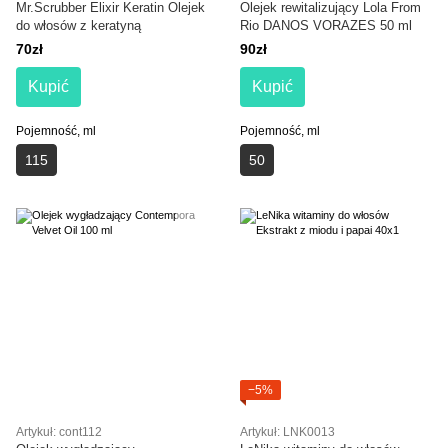
Mr.Scrubber Elixir Keratin Olejek
Olejek rewitalizujący Lola From
do włosów z keratyną
Rio DANOS VORAZES 50 ml
70zł
90zł
Kupić
Kupić
Pojemność, ml
Pojemność, ml
115
50
−5%
Artykuł: cont112
Artykuł: LNK0013