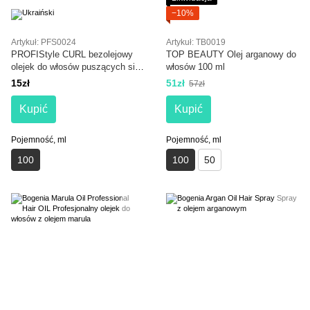
−10%
Artykuł: PFS0024
Artykuł: TB0019
PROFIStyle CURL bezolejowy
TOP BEAUTY Olej arganowy do
olejek do włosów puszących się
włosów 100 ml
100 ml
15zł
51zł
57zł
Kupić
Kupić
Pojemność, ml
Pojemność, ml
100
100
50