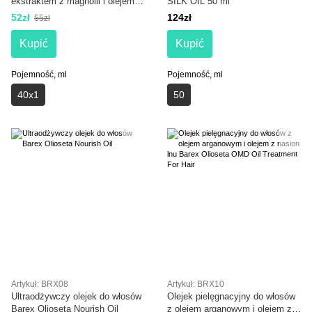
ekstraktem z magnolii i olejem
SILK OIL 50 ml
jojoba 40x1 LeNika hair vitamin
52zł
124zł
55zł
extract Magnolia and Jojoba oil
Kupić
Kupić
Pojemność, ml
Pojemność, ml
40x1
50
Artykuł: BRX08
Artykuł: BRX10
Ultraodżywczy olejek do włosów
Olejek pielęgnacyjny do włosów
Barex Olioseta Nourish Oil
z olejem arganowym i olejem z