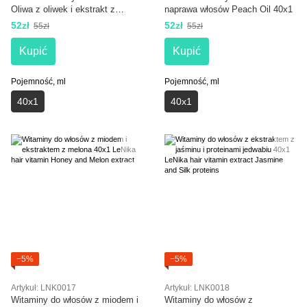
Oliwa z oliwek i ekstrakt z
naprawa włosów Peach Oil 40x1
rozmarynu 40x1
52zł
52zł
55zł
55zł
Kupić
Kupić
Pojemność, ml
Pojemność, ml
40х1
40х1
−5%
−5%
Artykuł: LNK0017
Artykuł: LNK0018
Witaminy do włosów z miodem i
Witaminy do włosów z