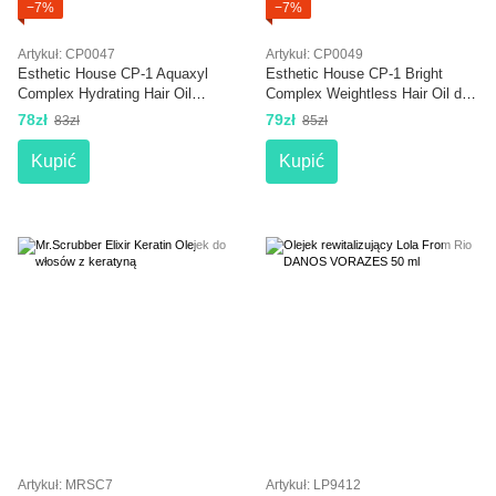
−7%
−7%
Artykuł: CP0047
Artykuł: CP0049
Esthetic House CP-1 Aquaxyl
Esthetic House CP-1 Bright
Complex Hydrating Hair Oil
Complex Weightless Hair Oil do
Nawilżający olejek do włosów
włosów suchych i zniszczonych
78zł
79zł
83zł
85zł
Kupić
Kupić
Artykuł: MRSC7
Artykuł: LP9412