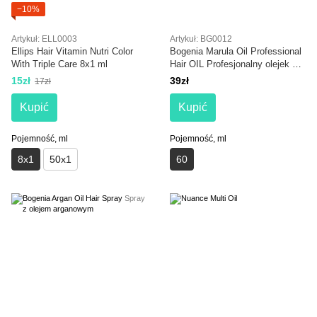
−10%
Artykuł: ELL0003
Artykuł: BG0012
Ellips Hair Vitamin Nutri Color
Bogenia Marula Oil Professional
With Triple Care 8х1 ml
Hair OIL Profesjonalny olejek do
włosów z olejem marula
15zł
39zł
17zł
Kupić
Kupić
Pojemność, ml
Pojemność, ml
8х1
50х1
60