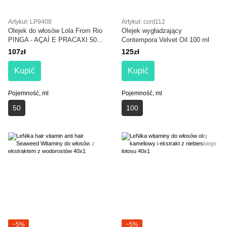
Artykuł: LP9408
Artykuł: cont112
Olejek do włosów Lola From Rio
Olejek wygładzający
PINGA - AÇAÍ E PRACAXI 50
Contempora Velvet Oil 100 ml
ml
107zł
125zł
Kupić
Kupić
Pojemność, ml
Pojemność, ml
50
100
−5%
−5%