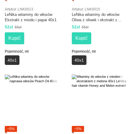
Artykuł: LNK0013
Artykuł: LNK0015
LeNika witaminy do włosów
LeNika witaminy do włosów
Ekstrakt z miodu i papai 40x1
Oliwa z oliwek i ekstrakt z
rozmarynu 40x1
52zł
52zł
55zł
55zł
Kupić
Kupić
Pojemność, ml
Pojemność, ml
40х1
40х1
−5%
−5%