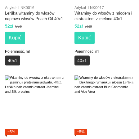
Artykuł: LNK0016
Artykuł: LNK0017
LeNika witaminy do włosów
Witaminy do włosów z miodem i
naprawa włosów Peach Oil 40x1
ekstraktem z melona 40x1
LeNika hair vitamin Honey and
52zł
52zł
55zł
55zł
Melon extract
Kupić
Kupić
Pojemność, ml
Pojemność, ml
40х1
40х1
−5%
−5%