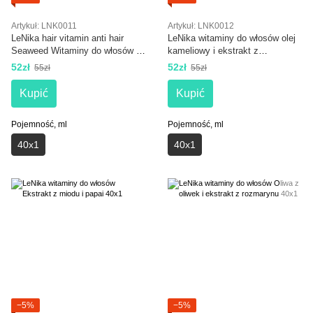
Artykuł: LNK0011
Artykuł: LNK0012
LeNika hair vitamin anti hair
LeNika witaminy do włosów olej
Seaweed Witaminy do włosów z
kameliowy i ekstrakt z
ekstraktem z wodorostów 40x1
niebieskiego lotosu 40x1
52zł
52zł
55zł
55zł
Kupić
Kupić
Pojemność, ml
Pojemność, ml
40х1
40х1
−5%
−5%