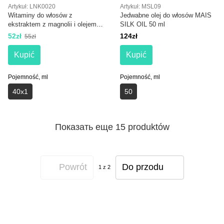
Artykuł: LNK0020
Artykuł: MSL09
Witaminy do włosów z
Jedwabne olej do włosów MAIS
ekstraktem z magnolii i olejem
SILK OIL 50 ml
jojoba 40x1 LeNika hair vitamin
52zł
124zł
55zł
extract Magnolia and Jojoba oil
Kupić
Kupić
Pojemność, ml
Pojemność, ml
40x1
50
Показать еще 15 produktów
Powrót
Do przodu
1
z 2