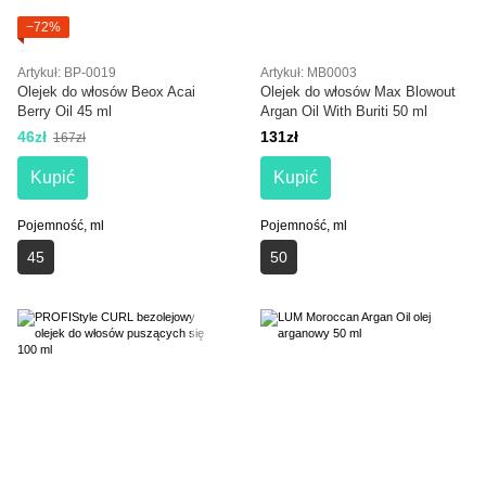
−72%
Artykuł: BP-0019
Artykuł: MB0003
Olejek do włosów Beox Acai
Olejek do włosów Max Blowout
Berry Oil 45 ml
Argan Oil With Buriti 50 ml
46zł
131zł
167zł
Kupić
Kupić
Pojemność, ml
Pojemność, ml
45
50