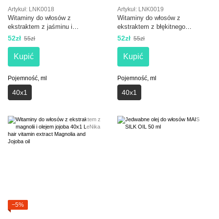
Artykuł: LNK0018
Artykuł: LNK0019
Witaminy do włosów z
Witaminy do włosów z
ekstraktem z jaśminu i
ekstraktem z błękitnego
proteinami jedwabiu 40x1 LeNika
rumianku i aloesu LeNika hair
52zł
52zł
55zł
55zł
hair vitamin extract Jasmine and
vitamin extract Blue Chamomile
Silk proteins
and Aloe Vera
Kupić
Kupić
Pojemność, ml
Pojemność, ml
40х1
40х1
−5%