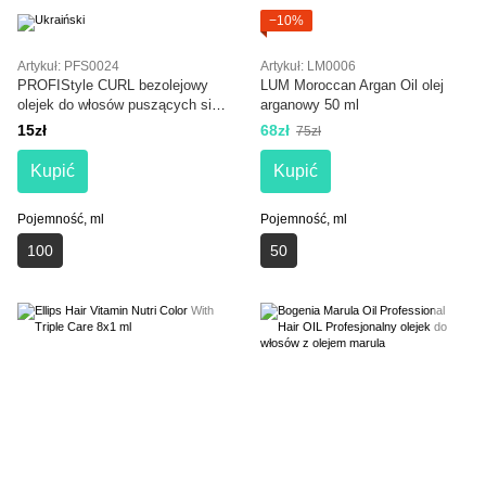
−10%
Artykuł: PFS0024
Artykuł: LM0006
PROFIStyle CURL bezolejowy
LUM Moroccan Argan Oil olej
olejek do włosów puszących się
arganowy 50 ml
100 ml
15zł
68zł
75zł
Kupić
Kupić
Pojemność, ml
Pojemność, ml
100
50