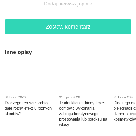
Dodaj pierwszą opinie
Zostaw komentarz
Inne opisy
31 Lipca 2026
31 Lipca 2026
23 Lipca 2026
Dlaczego ten sam zabieg
Trudni klienci: kiedy lepiej
Dlaczego dr
daje różny efekt u różnych
odmówić wykonania
pielęgnacji 
klientów?
zabiegu keratynowego
działa: 7 bł
prostowania lub botoksu na
kosmetyków
włosy