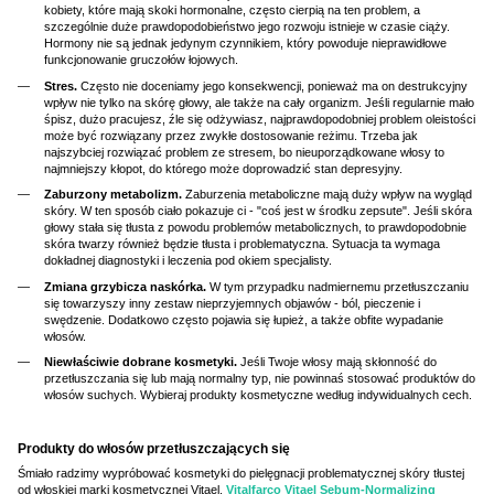
kobiety, które mają skoki hormonalne, często cierpią na ten problem, a
szczególnie duże prawdopodobieństwo jego rozwoju istnieje w czasie ciąży.
Hormony nie są jednak jedynym czynnikiem, który powoduje nieprawidłowe
funkcjonowanie gruczołów łojowych.
Stres.
Często nie doceniamy jego konsekwencji, ponieważ ma on destrukcyjny
wpływ nie tylko na skórę głowy, ale także na cały organizm. Jeśli regularnie mało
śpisz, dużo pracujesz, źle się odżywiasz, najprawdopodobniej problem oleistości
może być rozwiązany przez zwykłe dostosowanie reżimu. Trzeba jak
najszybciej rozwiązać problem ze stresem, bo nieuporządkowane włosy to
najmniejszy kłopot, do którego może doprowadzić stan depresyjny.
Zaburzony metabolizm.
Zaburzenia metaboliczne mają duży wpływ na wygląd
skóry. W ten sposób ciało pokazuje ci - "coś jest w środku zepsute". Jeśli skóra
głowy stała się tłusta z powodu problemów metabolicznych, to prawdopodobnie
skóra twarzy również będzie tłusta i problematyczna. Sytuacja ta wymaga
dokładnej diagnostyki i leczenia pod okiem specjalisty.
Zmiana grzybicza naskórka.
W tym przypadku nadmiernemu przetłuszczaniu
się towarzyszy inny zestaw nieprzyjemnych objawów - ból, pieczenie i
swędzenie. Dodatkowo często pojawia się łupież, a także obfite wypadanie
włosów.
Niewłaściwie dobrane kosmetyki.
Jeśli Twoje włosy mają skłonność do
przetłuszczania się lub mają normalny typ, nie powinnaś stosować produktów do
włosów suchych. Wybieraj produkty kosmetyczne według indywidualnych cech.
Produkty do włosów przetłuszczających się
Śmiało radzimy wypróbować kosmetyki do pielęgnacji problematycznej skóry tłustej
od włoskiej marki kosmetycznej Vitael.
Vitalfarco Vitael Sebum-Normalizing