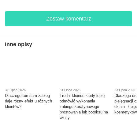
Zostaw komentarz
Inne opisy
31 Lipca 2026
31 Lipca 2026
23 Lipca 2026
Dlaczego ten sam zabieg
Trudni klienci: kiedy lepiej
Dlaczego dr
daje różny efekt u różnych
odmówić wykonania
pielęgnacji 
klientów?
zabiegu keratynowego
działa: 7 bł
prostowania lub botoksu na
kosmetyków
włosy