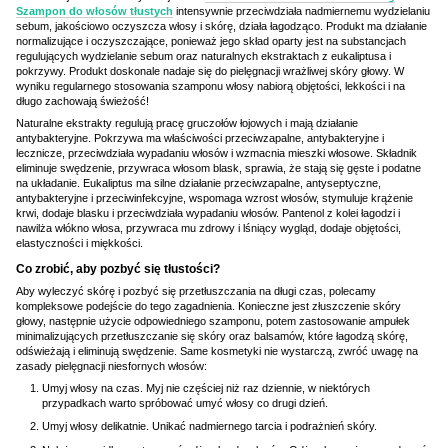
Szampon do włosów tłustych
intensywnie przeciwdziała nadmiernemu wydzielaniu
sebum, jakościowo oczyszcza włosy i skórę, działa łagodząco. Produkt ma działanie
normalizujące i oczyszczające, ponieważ jego skład oparty jest na substancjach
regulujących wydzielanie sebum oraz naturalnych ekstraktach z eukaliptusa i
pokrzywy. Produkt doskonale nadaje się do pielęgnacji wrażliwej skóry głowy. W
wyniku regularnego stosowania szamponu włosy nabiorą objętości, lekkości i na
długo zachowają świeżość!
Naturalne ekstrakty regulują pracę gruczołów łojowych i mają działanie
antybakteryjne. Pokrzywa ma właściwości przeciwzapalne, antybakteryjne i
lecznicze, przeciwdziała wypadaniu włosów i wzmacnia mieszki włosowe. Składnik
eliminuje swędzenie, przywraca włosom blask, sprawia, że stają się gęste i podatne
na układanie. Eukaliptus ma silne działanie przeciwzapalne, antyseptyczne,
antybakteryjne i przeciwinfekcyjne, wspomaga wzrost włosów, stymuluje krążenie
krwi, dodaje blasku i przeciwdziała wypadaniu włosów. Pantenol z kolei łagodzi i
nawilża włókno włosa, przywraca mu zdrowy i lśniący wygląd, dodaje objętości,
elastyczności i miękkości.
Co zrobić, aby pozbyć się tłustości?
Aby wyleczyć skórę i pozbyć się przetłuszczania na długi czas, polecamy
kompleksowe podejście do tego zagadnienia. Konieczne jest złuszczenie skóry
głowy, następnie użycie odpowiedniego szamponu, potem zastosowanie ampułek
minimalizujących przetłuszczanie się skóry oraz balsamów, które łagodzą skórę,
odświeżają i eliminują swędzenie. Same kosmetyki nie wystarczą, zwróć uwagę na
zasady pielęgnacji niesfornych włosów:
Umyj włosy na czas. Myj nie częściej niż raz dziennie, w niektórych
przypadkach warto spróbować umyć włosy co drugi dzień.
Umyj włosy delikatnie. Unikać nadmiernego tarcia i podrażnień skóry.