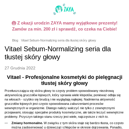
🎂 Z okazji urodzin ZAYA mamy wyjątkowe prezenty!
Zamów za min. 200 zł i sprawdź, co czeka na Ciebie!
Blog
Vitael Sebum-Normalizing seria dla tłustej skóry głowy
Vitael Sebum-Normalizing seria dla
tłustej skóry głowy
27 Grudnia 2022
Vitael - Profesjonalne kosmetyki do pielęgnacji
tłustej skóry głowy
Przetłuszczająca się skóra głowy to częsty problem spowodowany niezdrową
aktywnością gruczołów łojowych, który sprawia wiele kłopotów, ponieważ odbija się
na włosach - szybko się brudzą i nie wyglądają najlepiej. Nadmierna aktywność
gruczołów łojowych jest często spowodowana zaburzeniami procesów
wewnętrznych w organizmie. Dlatego należy walczyć nie tylko z zewnętrznymi
przejawami, stosując specjalne produkty kosmetyczne, ale także leczyć wewnętrzne
problemy. Przyczyn takiego stanu rzeczy jest wiele, najczęstsze z nich to.
Zmiany hormonalne.
W związku z tym skóra staje się bardzo tłusta, co często
można zaobserwować u dziewcząt i chłopców w okresie dojrzewania. Ponadto,