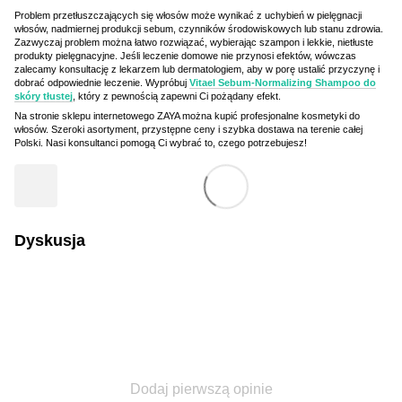
Problem przetłuszczających się włosów może wynikać z uchybień w pielęgnacji
włosów, nadmiernej produkcji sebum, czynników środowiskowych lub stanu zdrowia.
Zazwyczaj problem można łatwo rozwiązać, wybierając szampon i lekkie, nietłuste
produkty pielęgnacyjne. Jeśli leczenie domowe nie przynosi efektów, wówczas
zalecamy konsultację z lekarzem lub dermatologiem, aby w porę ustalić przyczynę i
dobrać odpowiednie leczenie. Wypróbuj
Vitael Sebum-Normalizing Shampoo do
skóry tłustej
, który z pewnością zapewni Ci pożądany efekt.
Na stronie sklepu internetowego ZAYA można kupić profesjonalne kosmetyki do
włosów. Szeroki asortyment, przystępne ceny i szybka dostawa na terenie całej
Polski. Nasi konsultanci pomogą Ci wybrać to, czego potrzebujesz!
Dyskusja
Dodaj pierwszą opinie