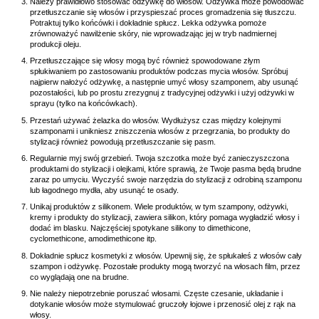
Należy prawidłowo stosować odżywkę do włosów. Odżywka może powodować
przetłuszczanie się włosów i przyspieszać proces gromadzenia się tłuszczu.
Potraktuj tylko końcówki i dokładnie spłucz. Lekka odżywka pomoże
zrównoważyć nawilżenie skóry, nie wprowadzając jej w tryb nadmiernej
produkcji oleju.
Przetłuszczające się włosy mogą być również spowodowane złym
spłukiwaniem po zastosowaniu produktów podczas mycia włosów. Spróbuj
najpierw nałożyć odżywkę, a następnie umyć włosy szamponem, aby usunąć
pozostałości, lub po prostu zrezygnuj z tradycyjnej odżywki i użyj odżywki w
sprayu (tylko na końcówkach).
Przestań używać żelazka do włosów. Wydłużysz czas między kolejnymi
szamponami i unikniesz zniszczenia włosów z przegrzania, bo produkty do
stylizacji również powodują przetłuszczanie się pasm.
Regularnie myj swój grzebień. Twoja szczotka może być zanieczyszczona
produktami do stylizacji i olejkami, które sprawią, że Twoje pasma będą brudne
zaraz po umyciu. Wyczyść swoje narzędzia do stylizacji z odrobiną szamponu
lub łagodnego mydła, aby usunąć te osady.
Unikaj produktów z silikonem. Wiele produktów, w tym szampony, odżywki,
kremy i produkty do stylizacji, zawiera silikon, który pomaga wygładzić włosy i
dodać im blasku. Najczęściej spotykane silikony to dimethicone,
cyclomethicone, amodimethicone itp.
Dokładnie spłucz kosmetyki z włosów. Upewnij się, że spłukałeś z włosów cały
szampon i odżywkę. Pozostałe produkty mogą tworzyć na włosach film, przez
co wyglądają one na brudne.
Nie należy niepotrzebnie poruszać włosami. Częste czesanie, układanie i
dotykanie włosów może stymulować gruczoły łojowe i przenosić olej z rąk na
włosy.