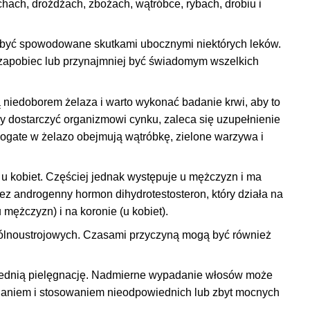
hach, drożdżach, zbożach, wątróbce, rybach, drobiu i
 być spowodowane skutkami ubocznymi niektórych leków.
 zapobiec lub przynajmniej być świadomym wszelkich
edoborem żelaza i warto wykonać badanie krwi, aby to
 dostarczyć organizmowi cynku, zaleca się uzupełnienie
 bogate w żelazo obejmują wątróbkę, zielone warzywa i
u kobiet. Częściej jednak występuje u mężczyzn i ma
ez androgenny hormon dihydrotestosteron, który działa na
 mężczyzn) i na koronie (u kobiet).
ólnoustrojowych. Czasami przyczyną mogą być również
iednią pielęgnację. Nadmierne wypadanie włosów może
ianiem i stosowaniem nieodpowiednich lub zbyt mocnych