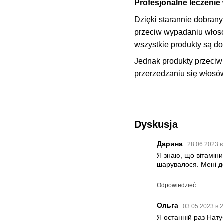
Profesjonalne leczeni
Dzięki starannie dobran
przeciw wypadaniu włosó
wszystkie produkty są do
Jednak produkty przeciw
przerzedzaniu się włosó
Dyskusja
Дарина
28.06.2023 в
Я знаю, що вітаміни
шарувалося. Мені до
Odpowiedzieć
Ольга
03.05.2023 в 
Я останній раз Нат