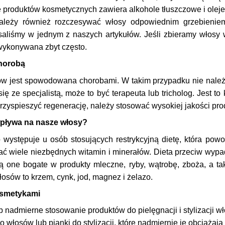
le produktów kosmetycznych zawiera alkohole tłuszczowe i ole
Należy również rozczesywać włosy odpowiednim grzebieniem
saliśmy w jednym z naszych artykułów. Jeśli zbieramy włosy 
wykonywana zbyt często.
chorobą
ów jest spowodowana chorobami. W takim przypadku nie nale
ię ze specjalistą, może to być terapeuta lub tricholog. Jest t
rzyspieszyć regenerację, należy stosować wysokiej jakości pr
wpływa na nasze włosy?
 występuje u osób stosujących restrykcyjną dietę, która pow
 wiele niezbędnych witamin i minerałów. Dieta przeciw wypa
Są one bogate w produkty mleczne, ryby, wątrobę, zboża, a ta
łosów to krzem, cynk, jod, magnez i żelazo.
osmetykami
 nadmierne stosowanie produktów do pielęgnacji i stylizacji 
 do włosów lub pianki do stylizacji, które nadmiernie je obciąż