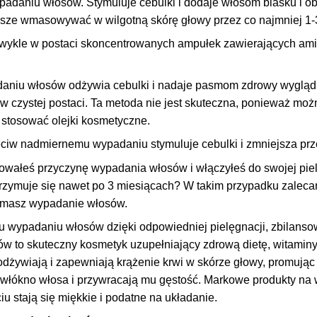
adaniu włosów. Stymuluje cebulki i dodaje włosom blasku i o
ze wmasowywać w wilgotną skórę głowy przez co najmniej 1-3
zwykle w postaci skoncentrowanych ampułek zawierających ami
aniu włosów odżywia cebulki i nadaje pasmom zdrowy wygląd. 
i w czystej postaci. Ta metoda nie jest skuteczna, ponieważ m
 stosować olejki kosmetyczne.
eciw nadmiernemu wypadaniu stymuluje cebulki i zmniejsza pr
fikowałeś przyczynę wypadania włosów i włączyłeś do swojej pi
zymuje się nawet po 3 miesiącach? W takim przypadku zalecamy 
zymasz wypadanie włosów.
wypadaniu włosów dzięki odpowiedniej pielęgnacji, zbilansowa
 to skuteczny kosmetyk uzupełniający zdrową dietę, witaminy 
dżywiają i zapewniają krążenie krwi w skórze głowy, promując
łókno włosa i przywracają mu gęstość. Markowe produkty na w
iu stają się miękkie i podatne na układanie
.