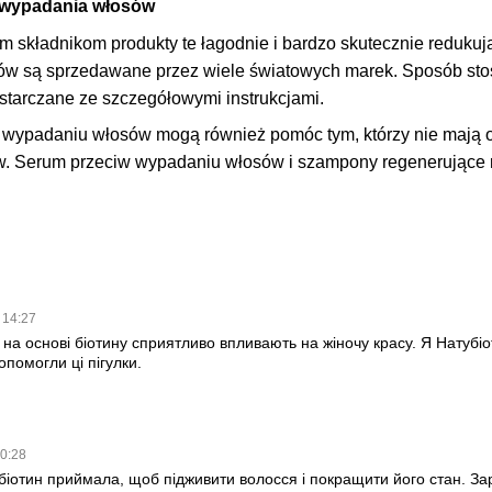
e wypadania włosów
ym składnikom produkty te łagodnie i bardzo skutecznie reduk
w są sprzedawane przez wiele światowych marek. Sposób stoso
starczane ze szczegółowymi instrukcjami.
 wypadaniu włosów mogą również pomóc tym, którzy nie mają os
w. Serum przeciw wypadaniu włosów i szampony regenerujące ró
 14:27
 на основі біотину сприятливо впливають на жіночу красу. Я Натубі
помогли ці пігулки.
20:28
убіотин приймала, щоб підживити волосся і покращити його стан. З