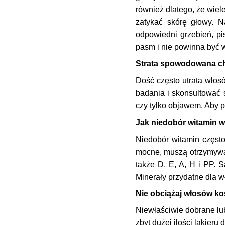
również dlatego, że wie
zatykać skórę głowy. 
odpowiedni grzebień, pi
pasm i nie powinna być 
Strata spowodowana 
Dość często utrata włos
badania i skonsultować s
czy tylko objawem. Aby p
Jak niedobór witamin 
Niedobór witamin często
mocne, muszą otrzymywać
także D, E, A, H i PP. 
Minerały przydatne dla w
Nie obciążaj włosów k
Niewłaściwie dobrane lub
zbyt dużej ilości lakieru