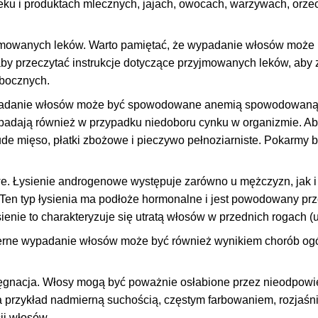
ku i produktach mlecznych, jajach, owocach, warzywach, orzec
jmowanych leków. Warto pamiętać, że wypadanie włosów może
aby przeczytać instrukcje dotyczące przyjmowanych leków, aby
bocznych.
adanie włosów może być spowodowane anemią spowodowaną ni
adają również w przypadku niedoboru cynku w organizmie. Aby
chude mięso, płatki zbożowe i pieczywo pełnoziarniste. Pokarmy
. Łysienie androgenowe występuje zarówno u mężczyzn, jak i 
Ten typ łysienia ma podłoże hormonalne i jest powodowany prz
enie to charakteryzuje się utratą włosów w przednich rogach (u
erne wypadanie włosów może być również wynikiem chorób og
ęgnacja. Włosy mogą być poważnie osłabione przez nieodpow
przykład nadmierną suchością, częstym farbowaniem, rozjaśn
ji włosów.