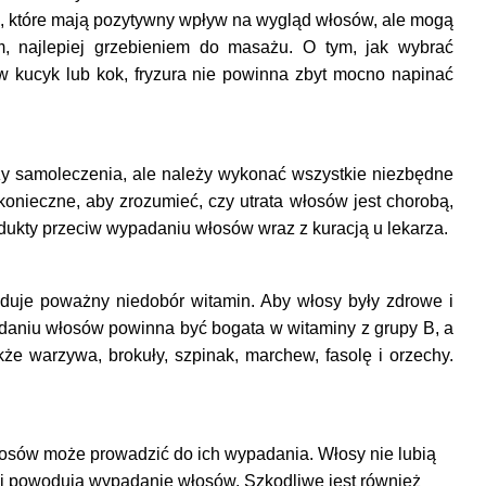
je, które mają pozytywny wpływ na wygląd włosów, ale mogą
, najlepiej grzebieniem do masażu. O tym, jak wybrać
w kucyk lub kok, fryzura nie powinna zbyt mocno napinać
ży samoleczenia, ale należy wykonać wszystkie niezbędne
o konieczne, aby zrozumieć, czy utrata włosów jest chorobą,
odukty przeciw wypadaniu włosów wraz z kuracją u lekarza.
oduje poważny niedobór witamin. Aby włosy były zdrowe i
daniu włosów powinna być bogata w witaminy z grupy B, a
kże warzywa, brokuły, szpinak, marchew, fasolę i orzechy.
włosów może prowadzić do ich wypadania. Włosy nie lubią
ają i powodują wypadanie włosów. Szkodliwe jest również