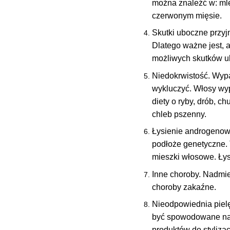
można znaleźć w: mle
czerwonym mięsie.
Skutki uboczne przy
Dlatego ważne jest, 
możliwych skutków u
Niedokrwistość. Wyp
wykluczyć. Włosy wyp
diety o ryby, drób, 
chleb pszenny.
Łysienie androgenowe
podłoże genetyczne. 
mieszki włosowe. Łysi
Inne choroby. Nadmi
choroby zakaźne.
Nieodpowiednia piel
być spowodowane na 
produktów do stylizac