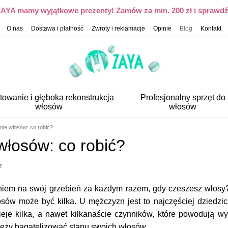
 ZAYA mamy wyjątkowe prezenty! Zamów za min. 200 zł i sprawdź,
O nas
Dostawa i płatność
Zwroty i reklamacje
Opinie
Blog
Kontakt
towanie i głęboka rekonstrukcja
Profesjonalny sprzęt do
włosów
włosów
ie włosów: co robić?
łosów: co robić?
z
niem na swój grzebień za każdym razem, gdy czeszesz włosy
ów może być kilka. U mężczyzn jest to najczęściej dziedzicz
tnieje kilka, a nawet kilkanaście czynników, które powodują
leży bagatelizować stanu swoich włosów.