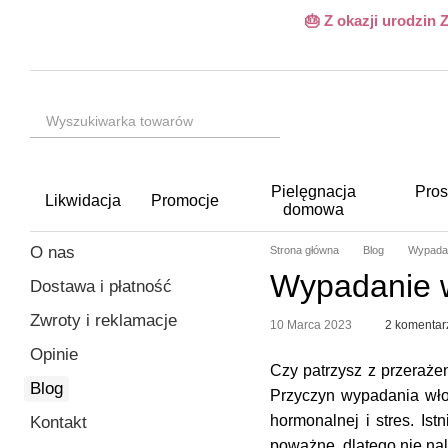
Przejdź do głównej treści
🎂 Z okazji urodzin
Pielęgnacja
Pros
Likwidacja
Promocje
domowa
O nas
Strona główna
Blog
Wypadan
Wypadanie w
Dostawa i płatność
Zwroty i reklamacje
10 Marca 2023
2 komentar
Opinie
Czy patrzysz z przeraże
Blog
Przyczyn wypadania włos
hormonalnej i stres. Is
Kontakt
poważne, dlatego nie na