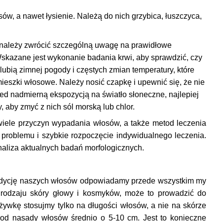
 a nawet łysienie. Należą do nich grzybica, łuszczyca,
 należy zwrócić szczególną uwagę na prawidłowe
Wskazane jest wykonanie badania krwi, aby sprawdzić, czy
ubią zimnej pogody i częstych zmian temperatury, które
ieszki włosowe. Należy nosić czapkę i upewnić się, że nie
zed nadmierną ekspozycją na światło słoneczne, najlepiej
, aby zmyć z nich sól morską lub chlor
.
 wiele przyczyn wypadania włosów, a także metod leczenia
problemu i szybkie rozpoczęcie indywidualnego leczenia.
naliza aktualnych badań morfologicznych.
ndycję naszych włosów odpowiadamy przede wszystkim my
 rodzaju skóry głowy i kosmyków, może to prowadzić do
ywkę stosujmy tylko na długości włosów, a nie na skórze
od nasady włosów średnio o 5-10 cm. Jest to konieczne