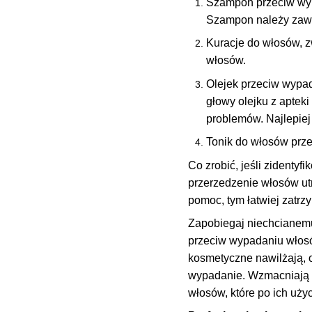
Szampon przeciw wyp
Szampon należy zaws
Kuracje do włosów, 
włosów.
Olejek przeciw wypad
głowy olejku z aptek
problemów. Najlepiej
Tonik do włosów prz
Co zrobić, jeśli zidenty
przerzedzenie włosów utr
pomoc, tym łatwiej zatr
Zapobiegaj niechcianemu 
przeciw wypadaniu włosów
kosmetyczne nawilżają, o
wypadanie. Wzmacniają w
włosów, które po ich użyc