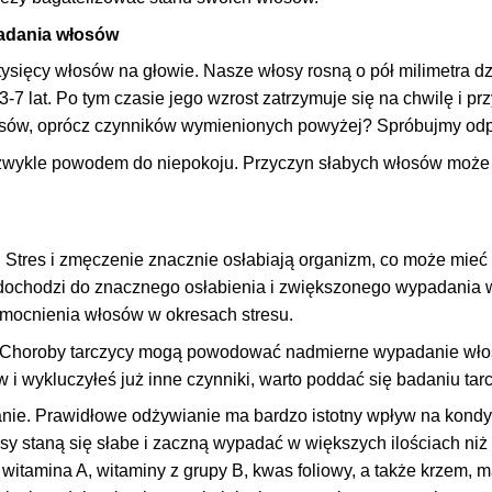
adania włosów
ysięcy włosów na głowie. Nasze włosy rosną o pół milimetra dz
3-7 lat. Po tym czasie jego wzrost zatrzymuje się na chwilę i
ów, oprócz czynników wymienionych powyżej? Spróbujmy odpo
wykle powodem do niepokoju. Przyczyn słabych włosów może b
. Stres i zmęczenie znacznie osłabiają organizm, co może mieć
dochodzi do znacznego osłabienia i zwiększonego wypadania 
mocnienia włosów w okresach stresu.
 Choroby tarczycy mogą powodować nadmierne wypadanie włosów,
i wykluczyłeś już inne czynniki, warto poddać się badaniu tarc
nie. Prawidłowe odżywianie ma bardzo istotny wpływ na kondy
sy staną się słabe i zaczną wypadać w większych ilościach niż
 witamina A, witaminy z grupy B, kwas foliowy, a także krzem, 