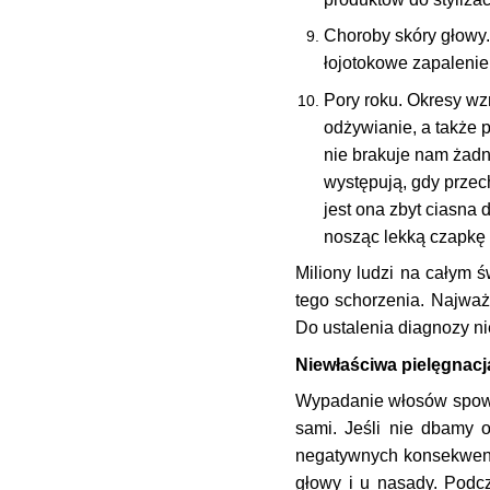
Choroby skóry głowy.
łojotokowe zapalenie 
Pory roku. Okresy w
odżywianie, a także 
nie brakuje nam żadn
występują, gdy przec
jest ona zbyt ciasna 
nosząc lekką czapkę l
Miliony ludzi na całym 
tego schorzenia. Najważ
Do ustalenia diagnozy ni
Niewłaściwa pielęgnac
Wypadanie włosów spowo
sami. Jeśli nie dbamy 
negatywnych konsekwencj
głowy i u nasady. Podc