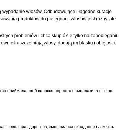
ują wypadanie włosów. Odbudowujące i łagodne kuracje
wania produktów do pielęgnacji włosów jest różny, ale
trych problemów i chcą skupić się tylko na zapobieganiu
wnież uszczelniają włosy, dodają im blasku i objętości
.
отин приймала, щоб волосся перестало випадати, а нігті не
араз шевелюра здоровіша, зменшилося випадання і ламкість