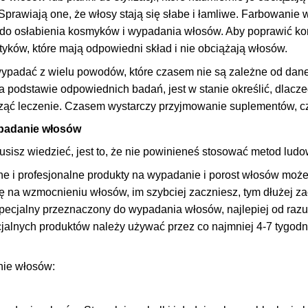
 Sprawiają one, że włosy stają się słabe i łamliwe. Farbowanie
do osłabienia kosmyków i wypadania włosów. Aby poprawić ko
ków, które mają odpowiedni skład i nie obciążają włosów.
padać z wielu powodów, które czasem nie są zależne od danej 
na podstawie odpowiednich badań, jest w stanie określić, dlac
ąć leczenie. Czasem wystarczy przyjmowanie suplementów, cz
ypadanie włosów
musisz wiedzieć, jest to, że nie powinieneś stosować metod l
ne i profesjonalne produkty na wypadanie i porost włosów moż
się na wzmocnieniu włosów, im szybciej zaczniesz, tym dłużej 
ecjalny przeznaczony do wypadania włosów, najlepiej od raz
alnych produktów należy używać przez co najmniej 4-7 tygodni
nie włosów
: