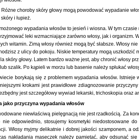
 Różne choroby skóry głowy mogą powodować wypadanie włosów,
skóry i łupież.
zmożonego wypadania włosów to jesień i wiosna. W tym czasie
przyjmować leki wzmacniające zarówno włosy, jak i organizm. 
ych witamin. Zimą włosy również mogą być słabsze. Włosy nie l
hodzisz z ulicy do pokoju. Niskie temperatury mogą uszkodzić m
dla skóry głowy. Latem bardzo ważne jest, aby chronić włosy pr
ub szalik. Po kąpieli w morzu lub basenie należy spłukać włosy
świecie borykają się z problemem wypadania włosów. Istnieje
niejszymi krokami jest prawidłowe zdiagnozowanie przyczyny 
ezbędny jest szczegółowy wywiad lekarski, trichoskopia oraz a
ja jako przyczyna wypadania włosów
dowane niewłaściwą pielęgnacją nie jest rzadkością. Za ko
o nie odpowiednio, stosujemy kosmetyki niedostosowane do
i. Włosy myjmy delikatnie i dobrej jakości szamponem, a odż
zas nakładania maseczek należy pamiętać, aby odsunąć się 