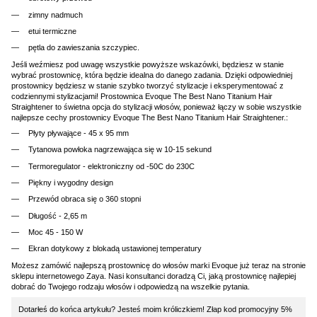
zimny nadmuch
etui termiczne
pętla do zawieszania szczypiec.
Jeśli weźmiesz pod uwagę wszystkie powyższe wskazówki, będziesz w stanie
wybrać prostownicę, która będzie idealna do danego zadania. Dzięki odpowiedniej
prostownicy będziesz w stanie szybko tworzyć stylizacje i eksperymentować z
codziennymi stylizacjami! Prostownica Evoque The Best Nano Titanium Hair
Straightener to świetna opcja do stylizacji włosów, ponieważ łączy w sobie wszystkie
najlepsze cechy prostownicy Evoque The Best Nano Titanium Hair Straightener.:
Płyty pływające - 45 x 95 mm
Tytanowa powłoka nagrzewająca się w 10-15 sekund
Termoregulator - elektroniczny od -50C do 230C
Piękny i wygodny design
Przewód obraca się o 360 stopni
Długość - 2,65 m
Moc 45 - 150 W
Ekran dotykowy z blokadą ustawionej temperatury
Możesz zamówić najlepszą prostownicę do włosów marki Evoque już teraz na stronie
sklepu internetowego Zaya. Nasi konsultanci doradzą Ci, jaką prostownicę najlepiej
dobrać do Twojego rodzaju włosów i odpowiedzą na wszelkie pytania.
Dotarłeś do końca artykułu? Jesteś moim króliczkiem! Złap kod promocyjny 5%