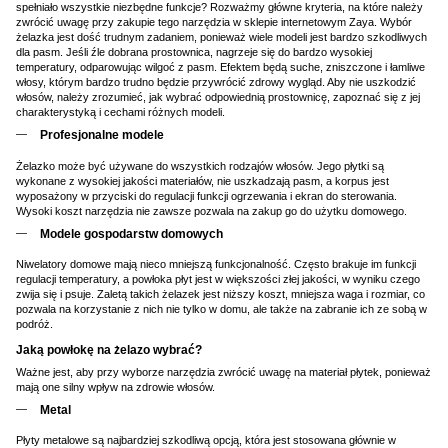
spełniało wszystkie niezbędne funkcje? Rozważmy główne kryteria, na które należy
zwrócić uwagę przy zakupie tego narzędzia w sklepie internetowym Zaya. Wybór
żelazka jest dość trudnym zadaniem, ponieważ wiele modeli jest bardzo szkodliwych
dla pasm. Jeśli źle dobrana prostownica, nagrzeje się do bardzo wysokiej
temperatury, odparowując wilgoć z pasm. Efektem będą suche, zniszczone i łamliwe
włosy, którym bardzo trudno będzie przywrócić zdrowy wygląd. Aby nie uszkodzić
włosów, należy zrozumieć, jak wybrać odpowiednią prostownicę, zapoznać się z jej
charakterystyką i cechami różnych modeli.
Profesjonalne modele
Żelazko może być używane do wszystkich rodzajów włosów. Jego płytki są
wykonane z wysokiej jakości materiałów, nie uszkadzają pasm, a korpus jest
wyposażony w przyciski do regulacji funkcji ogrzewania i ekran do sterowania.
Wysoki koszt narzędzia nie zawsze pozwala na zakup go do użytku domowego.
Modele gospodarstw domowych
Niwelatory domowe mają nieco mniejszą funkcjonalność. Często brakuje im funkcji
regulacji temperatury, a powłoka płyt jest w większości złej jakości, w wyniku czego
zwija się i psuje. Zaletą takich żelazek jest niższy koszt, mniejsza waga i rozmiar, co
pozwala na korzystanie z nich nie tylko w domu, ale także na zabranie ich ze sobą w
podróż.
Jaką powłokę na żelazo wybrać?
Ważne jest, aby przy wyborze narzędzia zwrócić uwagę na materiał płytek, ponieważ
mają one silny wpływ na zdrowie włosów.
Metal
Płyty metalowe są najbardziej szkodliwą opcją, która jest stosowana głównie w