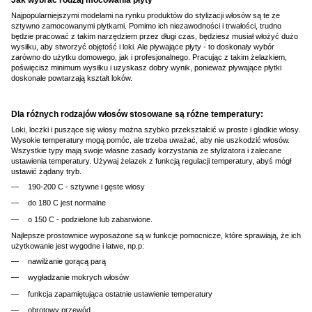
Jak wybrać rodzaj mocowania płyty
Najpopularniejszymi modelami na rynku produktów do stylizacji włosów są te ze
sztywno zamocowanymi płytkami. Pomimo ich niezawodności i trwałości, trudno
będzie pracować z takim narzędziem przez długi czas, będziesz musiał włożyć dużo
wysiłku, aby stworzyć objętość i loki. Ale pływające płyty - to doskonały wybór
zarówno do użytku domowego, jak i profesjonalnego. Pracując z takim żelazkiem,
poświęcisz minimum wysiłku i uzyskasz dobry wynik, ponieważ pływające płytki
doskonale powtarzają kształt loków.
Dla różnych rodzajów włosów stosowane są różne temperatury:
Loki, loczki i puszące się włosy można szybko przekształcić w proste i gładkie włosy.
Wysokie temperatury mogą pomóc, ale trzeba uważać, aby nie uszkodzić włosów.
Wszystkie typy mają swoje własne zasady korzystania ze stylizatora i zalecane
ustawienia temperatury. Używaj żelazek z funkcją regulacji temperatury, abyś mógł
ustawić żądany tryb.
190-200 C - sztywne i gęste włosy
do 180 C jest normalne
o 150 C - podzielone lub zabarwione.
Najlepsze prostownice wyposażone są w funkcje pomocnicze, które sprawiają, że ich
użytkowanie jest wygodne i łatwe, np.р:
nawilżanie gorącą parą
wygładzanie mokrych włosów
funkcja zapamiętująca ostatnie ustawienie temperatury
obrotowy przewód