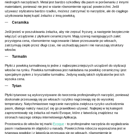
niedrogich narzędziach. Metal jest bardzo szkodliwy dla pasm w porównaniu z innymi
materiałami, ponieważ nie jest w stanie równomiernie ogrzać powierzchni. Jeśli
używasz stylizatora bardzo rzadko, możesz zatrzymać to narzędzie, ale do ciągłego
użytkowania lepiej kupić żelazko z inną powłoką.
Ceramika
Jeśli jesteś w poszukiwaniu żelazka, aby nie zepsuć fryzurę, a następnie bezpiecznie
włączyć urządzenie z płytkami ceramicznymi. Mają szereg następujących zalet:
przystępna cena, równomierne nagrzewanie i łatwe przesuwanie po włosach,
zatrzymują ciepło przez długi czas, nie uszkadzają pasm i nie naruszają struktury
włosów.
Turmalin
Płytki z powłoką turmalinową to jedne z najbezpieczniejszych urządzeń do stylizacji
włosów na rynku. Powłoka turmalinowa jest nakładana na powłokę ceramiczną i jest
specjalnym pyłem z kryształów turmalinu. Jedyną wadą takich stylizatorów jest ich
wysoka cena.
Tytan
Płytki tytanowe są wykorzystywane do tworzenia profesjonalnych narzędzi, ponieważ
doskonale przesuwają się po włosach i szybko nagrzewają się do wysokiej
temperatury. Natychmiastowe nagrzanie narzędzia zwiększa ryzyko uszkodzenia
pasm, dlatego należy nauczyć się go prawidłowo używać. Najlepiej w tej kategorii
zaprezentowały się żelazka od marki Evoque, które z łatwością znajdziesz na
stronach naszego sklepu internetowego Aplikacja.
Prostownica do włosów tej marki
Evoque
- to profesjonalne narzędzia do wygładzania
pasm i nadawania im objętości u nasady. Powierzchnia robocza wyposażona jest w
tytanową powłokę i z łatwością przesuwa się po włosach, równomiernie je