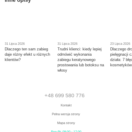
31 Lipca 2026
31 Lipca 2026
23 Lipca 2026
Dlaczego ten sam zabieg
Trudni klienci: kiedy lepiej
Dlaczego dr
daje różny efekt u różnych
odmówić wykonania
pielęgnacji 
klientów?
zabiegu keratynowego
działa: 7 bł
prostowania lub botoksu na
kosmetyków
włosy
+48 699 580 776
Kontakt
Pełna wersja strony
Mapa strony
Pon-Pt: 09:00 - 17:00