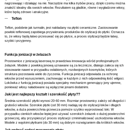
nagrzewając i działając na nie. Narzędzie ma kilka trybów pracy, dzięki czemu można
znaleźć idealny dla swoich włosów. Rezultatem są gładkie, równe i wygładzone włosy,
które będą zdrowe i atrakcyjne.
Teflon
Teflon, podobnie jak turmalin, jest nakładany na płytki ceramiczne. Zastosowanie
powłoki teflonowej zapobiega przywieraniu produktów do stylizacji do płytki. Oznacza
to, że włosy będą łatwo przesuwać się po płytce, a proces stylizacji będzie łatwy,
szybki i przyjemny.
Funkcja jonizacji w żelazach
Prostownice z jonizacją laserową to prawdziwa innowacja wśród profesjonalnych
żelazek. Modele z powłoką jonową uznawane są za lecznicze, dlatego zaleca się ich
stosowanie nawet w przypadku osłabionych, rozdwojonych kosmyków, których
struktura pozostawia wiele do życzenia. Funkcja jonizacji odpowiada za ochronę
włosów przed wysuszeniem, zachowując w każdym z nich odpowiednią ilość wilgoci.
Lokówka z funkcją jonizacji posiada specjalny mechanizm generujący jony ujemne,
ponieważ włosy naładowane są wyłącznie jonami dodatnimi.
Jaki jest najlepszy kształt i szerokość płyty??
Średnia szerokość płytki wynosi 20-60 mm. Rozmiar prostownicy zależy od długości i
grubości włosów. Szerokie płytki (od 30 mm) nadają się do stylizacji loków i długich
włosów, a duża powierzchnia grzewcza pomoże szybko wyprostować loki. W
przypadku cienkich włosów lepiej jest używać szerokich żelazek o dużej powierzchni
grzewczej, aby przyspieszyć proces stylizacji i zminimalizować uszkodzenia włosów.
Modele z wąskimi płytkami (do 30 mm) są dobrym rozwiązaniem dla krótkich włosów.