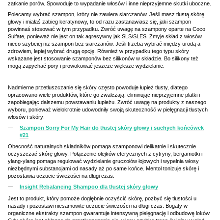
zatkanie porów. Spowoduje to wypadanie włosów i inne nieprzyjemne skutki uboczne.
Polecamy wybrać szampon, który nie zawiera siarczanów. Jeśli masz tłustą skórę
głowy i miałaś zabieg keratynowy, to od razu zastanawiasz się, jaki szampon
powinnaś stosować w tym przypadku. Zwróć uwagę na szampony oparte na Coco
Sulfate, ponieważ nie jest on tak agresywny jak SLS/SLES. Zmyje skład z włosów
nieco szybciej niż szampon bez siarczanów. Jeśli trzeba wybrać między urodą a
zdrowiem, lepiej wybrać drugą opcję. Również w przypadku tego typu skóry
wskazane jest stosowanie szamponów bez silikonów w składzie. Bo silikony też
mogą zapychać pory i prowokować jeszcze większe wydzielanie.
Nadmierne przetłuszczanie się skóry często powoduje łupież tłusty, dlatego
opracowano wiele produktów, które go zwalczają, eliminując nieprzyjemne płatki i
zapobiegając dalszemu powstawaniu łupieżu. Zwróć uwagę na produkty z naszego
wyboru, ponieważ wielokrotnie udowodniły swoją skuteczność w pielęgnacji tłustych
włosów i skóry:
Szampon Sorry For My Hair do tłustej skóry głowy i suchych końcówek
#21
Obecność naturalnych składników pomaga szamponowi delikatnie i skutecznie
oczyszczać skórę głowy. Połączenie olejków eterycznych z cytryny, bergamotki i
ylang-ylang pomaga regulować wydzielanie gruczołów łojowych i wypełnia włosy
niezbędnymi substancjami od nasady aż po same końce. Mentol tonizuje skórę i
pozostawia uczucie świeżości na długi czas.
Insight Rebalancing Shampoo dla tłustej skóry głowy
Jest to produkt, który pomoże dogłębnie oczyścić skórę, pozbyć się tłustości u
nasady i pozostawi niesamowite uczucie świeżości na długi czas. Bogaty w
organiczne ekstrakty szampon gwarantuje intensywną pielęgnację i odbudowę loków.