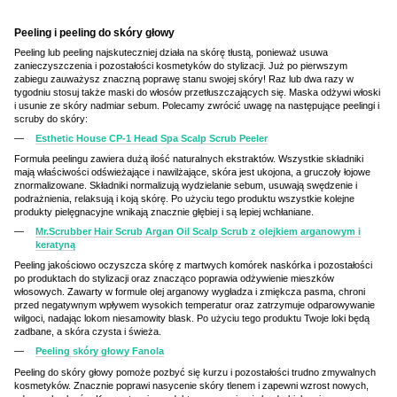
Peeling i peeling do skóry głowy
Peeling lub peeling najskuteczniej działa na skórę tłustą, ponieważ usuwa
zanieczyszczenia i pozostałości kosmetyków do stylizacji. Już po pierwszym
zabiegu zauważysz znaczną poprawę stanu swojej skóry! Raz lub dwa razy w
tygodniu stosuj także maski do włosów przetłuszczających się. Maska odżywi włoski
i usunie ze skóry nadmiar sebum. Polecamy zwrócić uwagę na następujące peelingi i
scruby do skóry:
Esthetic House CP-1 Head Spa Scalp Scrub Peeler
Formuła peelingu zawiera dużą ilość naturalnych ekstraktów. Wszystkie składniki
mają właściwości odświeżające i nawilżające, skóra jest ukojona, a gruczoły łojowe
znormalizowane. Składniki normalizują wydzielanie sebum, usuwają swędzenie i
podrażnienia, relaksują i koją skórę. Po użyciu tego produktu wszystkie kolejne
produkty pielęgnacyjne wnikają znacznie głębiej i są lepiej wchłaniane.
Mr.Scrubber Hair Scrub Argan Oil Scalp Scrub z olejkiem arganowym i
keratyną
Peeling jakościowo oczyszcza skórę z martwych komórek naskórka i pozostałości
po produktach do stylizacji oraz znacząco poprawia odżywienie mieszków
włosowych. Zawarty w formule olej arganowy wygładza i zmiękcza pasma, chroni
przed negatywnym wpływem wysokich temperatur oraz zatrzymuje odparowywanie
wilgoci, nadając lokom niesamowity blask. Po użyciu tego produktu Twoje loki będą
zadbane, a skóra czysta i świeża.
Peeling skóry głowy Fanola
Peeling do skóry głowy pomoże pozbyć się kurzu i pozostałości trudno zmywalnych
kosmetyków. Znacznie poprawi nasycenie skóry tlenem i zapewni wzrost nowych,