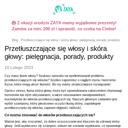
🎂 Z okazji urodzin ZAYA mamy wyjątkowe prezenty!
Zamów za min. 200 zł i sprawdź, co czeka na Ciebie!
Blog
Przetłuszczające się włosy i skóra głowy: pielęgnacja, porady, produkty
Przetłuszczające się włosy i skóra
głowy: pielęgnacja, porady, produkty
10 Lutego 2023
Czy masz tłuste włosy? Szukasz sposobu na wyeliminowanie problemu
przetłuszczających się włosów? Szybko zapomnisz o ciągłym myciu i tworzeniu
fryzur, które mogą ukryć tłustość. Bo my mamy skuteczniejsze rozwiązanie!
Oprócz stresu, tłusta skóra głowy może być spowodowana zaburzeniem równowagi
hormonów lub złym odżywianiem, a także stosowaniem nieodpowiednich
kosmetyków do włosów przetłuszczających się. Naszym głównym zadaniem jest
wybór szamponu, który jakościowo oczyści tłustą skórę, zapobiegnie
przetłuszczaniu się włosów, zapewni objętość i lekkość.
Co można stosować do włosów przetłuszczających się?
Ważne jest, aby zrozumieć, że dobre oczyszczanie jest kluczem do zdrowej skóry
głowy. Jeśli wybierzesz zły szampon, sebum nie zostanie wypłukane, co spowoduje