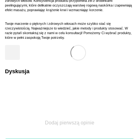
zdrowych włosów. Konsystencja produktu przypomina żel z drobinkami
peelingującymi, które delikatnie oczyszczają warstwę rogową naskórka i zapewniają
efekt masażu, poprawiając krążenie krwi i wzmacniając korzenie.
Twoje marzenie o pięknych i zdrowych włosach może szybko stać się
rzeczywistością. Najważniejsze to wiedzieć, jakie metody i produkty stosować. W
razie pytań skontaktuj się z nami w celu konsultacji! Pomożemy Ci wybrać produkty,
które w pełni zaspokoją Twoje potrzeby.
Dyskusja
Dodaj pierwszą opinie