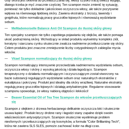
Gdy skóra jest skłonna do przetłuszczania się, włosy szybko tracą świeży wygląd,
dlatego trzeba je myć znacznie częściej. Ten szampon może zmienić tę sytuację,
ponieważ nie tylko dokładnie i jakościowo oczyszcza włosy, ale także pozytywnie
wpływa na równowagę lipidową skóry. Zawiera ekstrakty z brzozy, lawendy i
grejpfruta, które normalizują pracę gruczołów łojowych i równoważą wydzielanie
sebum.
MeMademoiselle Balance Anti Oil Szampon do tłustej skóry głowy
Ten specjalny szampon nie tylko zapobiega pojawianiu się olejków, ale także pomaga
ukoić podrażnioną skórę. Wchodzący w skład produktu wykwintny kompleks ziół,
keratyny i siarczanu cynku skutecznie zwalcza nadmierne przetłuszczanie się skóry.
Celem produktu jest znaczne zmniejszenie liczby cotygodniowych zabiegów mycia
włosów.
Vitael Szampon normalizujący do tłustej skóry głowy
Szampon normalizujący intensywnie przeciwdziała nadmiernemu wydzielaniu sebum,
oczyszcza włosy i skórę z wysoką jakością i działa łagodząco. Szampon
terapeutyczny o działaniu normalizującym i oczyszczającym został stworzony na
bazie substancji regulujących wydzielanie sebum oraz naturalnych ekstraktów z
eukaliptusa i pokrzywy. Produkt jest idealny dla skóry wrażliwej. Naturalne ekstrakty
regulują pracę gruczołów łojowych i działają antybakteryjnie. Regularne stosowanie
szamponu spowoduje, że włosy nabiorą objętości i lekkości!
Beaver Essential Oil of Tea Tree Szampon do włosów przetłuszczających
się
Szampon z olejkiem z drzewa herbacianego delikatnie oczyszcza loki i skutecznie
usuwa łupież. Produkt leczy drobne rany i łagodzi stany zapalne dzięki swoim
właściwościom antyseptycznym. Szampon skutecznie wyeliminuje problem
niesfornych i przetłuszczających się kosmyków, a formuła "Color Brillianting Tech",
która nie zawiera SLS SLES, pomoże zachować kolor na długi czas.