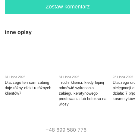
Zostaw komentarz
Inne opisy
31 Lipca 2026
31 Lipca 2026
23 Lipca 2026
Dlaczego ten sam zabieg
Trudni klienci: kiedy lepiej
Dlaczego dr
daje różny efekt u różnych
odmówić wykonania
pielęgnacji 
klientów?
zabiegu keratynowego
działa: 7 bł
prostowania lub botoksu na
kosmetyków
włosy
+48 699 580 776